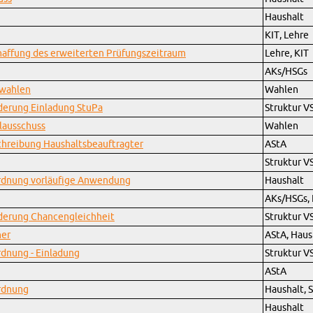
Haus­halt
KIT, Lehre
af­fung des er­wei­ter­ten Prü­fungs­zeit­raum
Lehre, KIT
AKs/HSGs
­wah­len
Wah­len
än­de­rung Ein­la­dung StuPa
Struk­tur V
l­aus­schuss
Wah­len
schrei­bung Haus­halts­be­auf­trag­ter
AStA
Struk­tur V
ord­nung vor­läu­fi­ge An­wen­dung
Haus­halt
AKs/HSGs, 
än­de­rung Chan­cen­gleich­heit
Struk­tur V
ner
AStA, Haus­
d­nung - Ein­la­dung
Struk­tur V
AStA
ord­nung
Haus­halt, 
Haus­halt