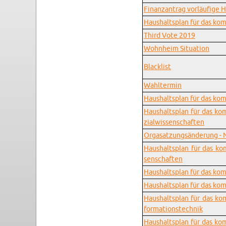
Fi­nanz­an­trag vor­läu­fi­ge 
Haus­halts­plan für das kom
Third Vote 2019
Wohn­heim Si­tua­ti­on
Black­list
Wahl­ter­min
Haus­halts­plan für das kom
Haus­halts­plan für das ko
zi­al­wis­sen­schaf­ten
Or­ga­sat­zungs­än­de­rung - 
Haus­halts­plan für das ko
sen­schaf­ten
Haus­halts­plan für das ko
Haus­halts­plan für das ko
Haus­halts­plan für das ko
for­ma­ti­ons­tech­nik
Haus­halts­plan für das ko