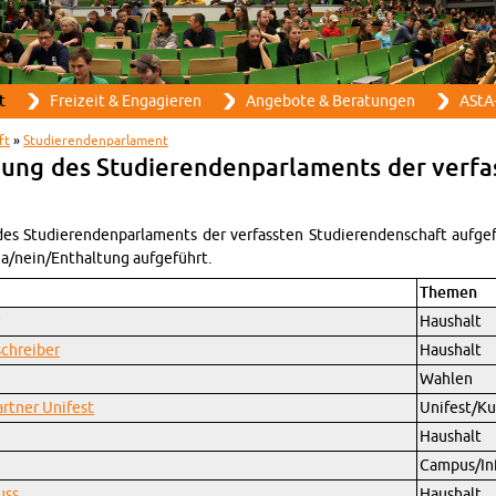
Direkt zum Inhalt
t
Frei­zeit & En­ga­gie­ren
An­ge­bo­te & Be­ra­tun­gen
AStA-
ft
»
Stu­die­ren­den­par­la­ment
ung des Stu­die­ren­den­par­la­ments der ver­fas
es Stu­die­ren­den­par­la­ments der ver­fass­ten Stu­die­ren­den­schaft auf­ge
ja/nein/Ent­hal­tung auf­ge­führt.
The­men
Haus­halt
schrei­ber
Haus­halt
Wah­len
art­ner Uni­fest
Uni­fest/Kul
Haus­halt
Cam­pus/In­f
uss
Haus­halt