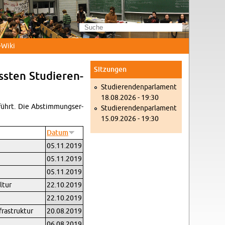
Wi­ki
Sit­zun­gen
s­ten Stu­die­ren­
Stu­die­ren­den­par­la­ment
18.08.2026 - 19:30
­führt. Die Ab­stim­mungs­er­
Stu­die­ren­den­par­la­ment
15.09.2026 - 19:30
Datum
05.11.2019
05.11.2019
05.11.2019
­tur
22.10.2019
22.10.2019
ra­struk­tur
20.08.2019
06.08.2019