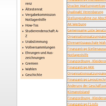
renz
Dru­cker War­tungs­ver­trag
Äl­tes­ten­rat
Qua­lip­akt Ver­ein­ba­rung
Ver­ga­be­kom­mis­si­on
Stel­lungs­nah­me zur Ab­sch
Not­la­gen­hil­fe
AK Wer­bung
How-Tos
Ge­mein­sa­me Liste Se­nats
Stu­die­ren­den­schaft A-
Z
Or­ga­ni­sa­ti­ons­sat­zungs­
Ur­ab­stim­mung
Eh­ren­amts­pau­scha­le Wah
Voll­ver­samm­lun­gen
Fi­nanz­an­trag Stel­len­aus­
Eh­run­gen und Aus­
Not­la­gen­hil­fe
zeich­nun­gen
Fi­nanz­ord­nung - Klei­der­
Gre­mi­en
Fi­nanz­an­trag AKK
Wah­len
Or­ga­ni­sa­ti­ons­sat­zungs­
Ge­schich­te
Fi­nanz­an­trag Lay­out­rech­
Än­de­rung der Ge­schäfts­or
Kli­ma­not­stand
Fi­nanz­ord­nung - Klei­der­
Fi­nanz­an­trag FS Info