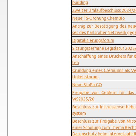
buil­ding
Zwei­ter Um­lauf­be­schluss 2024/
Neue FS-Ord­nung Chem­Bio
An­trag zur Be­stä­ti­gung des neue
ses des Karls­ru­her Netz­werk geg
Di­gi­ta­li­sie­rungs­fo­rum
Sit­zungs­ter­mi­ne Le­gis­la­tur 202
An­schaf­fung eines Dru­ckers für 
ten
Grün­dung eines Gre­mi­ums als Ver
tig­keits­fo­rum
Neue Stu­Pa-GO
Frei­ga­be von Gel­dern für das
WS2025/26
Be­schluss zur In­ter­es­sens­er­he­b
sys­tem
Be­schluss zur Frei­ga­be von Mit­
einer Schu­lung zum Thema Recht­l
Da­ten­schutz beim In­ter­net­auf­tri