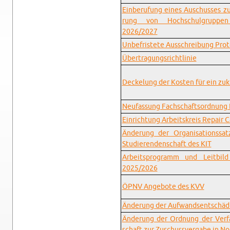
Ein­be­ru­fung eines Ausch­us­ses 
rung von Hoch­schul­grup­pen
2026/2027
Un­be­fris­te­te Aus­schrei­bung Pro­to
Über­tra­gungs­richt­li­nie
De­cke­lung der Kos­ten für ein zu­kü
Neu­fas­sung Fach­schafts­ord­nung
Ein­rich­tung Ar­beits­kreis Re­pair 
Än­de­rung der Or­ga­ni­sa­ti­ons­s
Stu­die­ren­den­schaft des KIT
Ar­beits­pro­gramm und Leit­bil
2025/2026
ÖPNV An­ge­bo­te des KVV
Än­de­rung der Auf­wands­ent­schä­di­
Än­de­rung der Ord­nung der Ver­fa
schaft zur Zu­schuss­ver­ga­be in Not