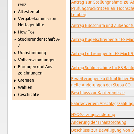
An­trag zur Stel­lung­nah­me zu At
renz
Prü­fungs­rück­trit­ten an Hoch­sc
Äl­tes­ten­rat
tem­berg
Ver­ga­be­kom­mis­si­on
Not­la­gen­hil­fe
An­trag Bild­schirm und Zu­be­hör 
How-Tos
Stu­die­ren­den­schaft A-
An­trag Ku­gel­schrei­ber für FS M
Z
Ur­ab­stim­mung
An­trag Luft­rei­ni­ger für FS Mach
Voll­ver­samm­lun­gen
Eh­run­gen und Aus­
An­trag Spül­ma­schi­ne für FS Bau­I
zeich­nun­gen
Er­wei­te­run­gen zu öf­fent­li­cher Ei
Gre­mi­en
nel­le Än­de­run­gen der Stupa GO
Wah­len
Be­schluss zur Kar­rie­re­mes­se
Ge­schich­te
Fahr­rad­ver­leih Ab­schlags­zah­lung
HSG-Sat­zungs­än­de­rung
Än­de­rung der Fi­nanz­ord­nung
Be­schluss zur Be­wil­li­gung vo