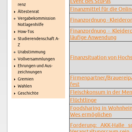
Event des Stu­Pas
renz
Fi­nanz­mit­tel für die On­l
Äl­tes­ten­rat
Ver­ga­be­kom­mis­si­on
Fi­nanz­ord­nung - Klei­der­
Not­la­gen­hil­fe
Fi­nanz­ord­nung - Klei­der
How-Tos
läu­fi­ge An­wen­dung
Stu­die­ren­den­schaft A-
Z
Ur­ab­stim­mung
Fi­nanz­si­tua­ti­on von Hoch­
Voll­ver­samm­lun­gen
Eh­run­gen und Aus­
zeich­nun­gen
Fir­men­part­ner/Braue­rei
Gre­mi­en
fest
Wah­len
Fleisch­kon­sum in der Me
Ge­schich­te
Flücht­lin­ge
Food­sha­ring in Wohn­hei
Wes er­mög­li­chen
For­de­rung: AKK-Hal­le so
Ver­an­stal­tungs­raum sein