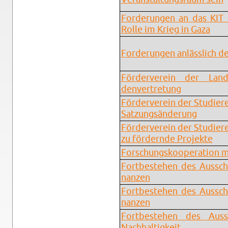
For­de­run­gen an das KIT 
Rolle im Krieg in Gaza
For­de­run­gen an­läss­lich 
För­der­ver­ein der Lan­de
den­ver­tre­tung
För­der­ver­ein der Stu­die­r
Sat­zungs­än­de­rung
För­der­ver­ein der Stu­die­r
zu för­dern­de Pro­jek­te
For­schungs­ko­ope­ra­ti­on 
Fort­be­ste­hen des Aus­sch
nan­zen
Fort­be­ste­hen des Aus­sch
nan­zen
Fort­be­ste­hen des Aus­
Nach­hal­tig­keit