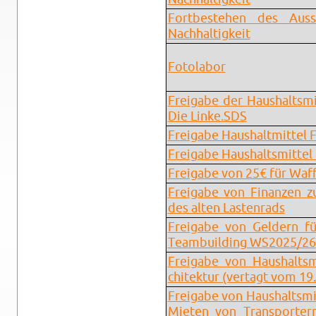
Fort­be­ste­hen des Aus­
Nach­hal­tig­keit
Fo­to­la­bor
Frei­ga­be der Haus­halts­m
Die Linke.​SDS
Frei­ga­be Haus­halt­mit­tel 
Frei­ga­be Haus­halts­mit­te
Frei­ga­be von 25€ für Waf­f
Frei­ga­be von Fi­nan­zen zu
des alten Las­ten­rads
Frei­ga­be von Gel­dern 
Team­buil­ding WS2025/26
Frei­ga­be von Haus­halts­
chi­tek­tur (ver­tagt vom 19
Frei­ga­be von Haus­halts­mi
Mie­ten von Trans­por­te