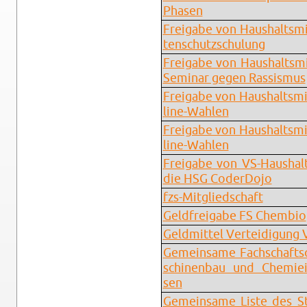
Pha­sen
Frei­ga­be von Haus­halts­mi
ten­schutz­schu­lung
Frei­ga­be von Haus­halts­mi
Se­mi­nar gegen Ras­sis­mus
Frei­ga­be von Haus­halts­mi
line-Wah­len
Frei­ga­be von Haus­halts­mi
line-Wah­len
Frei­ga­be von VS-Haus­halt
die HSG Coder­Do­jo
fzs-Mit­glied­schaft
Geld­frei­ga­be FS Chem­bio
Geld­mit­tel Ver­tei­di­gung 
Ge­mein­sa­me Fach­schafts
schi­nen­bau und Che­mie­i
sen
Ge­mein­sa­me Liste des St