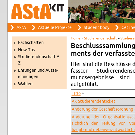
Search
AStA
Ak­tuelle Pro­jekte
Stu­dent body
Get in­
Search form
Main menu
Home
»
Studieren­den­schaft
»
Studieren
Fach­schaften
You are here
Beschlusssamm­lung
How-Tos
ments der ver­fasste
Studieren­den­schaft A-
Z
Hier sind die Beschlüsse d
fassten Studieren­den­
Ehrun­gen und Ausze­
ich­nun­gen
mungsergeb­nisse sind 
aufgeführt.
Wahlen
Title
AK Studieren­denticket
Änderung der Geschäft­sor­d­nung -
Änderung der Or­gan­i­sa­tion­s
sichtlich der Teilung von Vor­s
haupt- und neben­ver­ant­wortliche