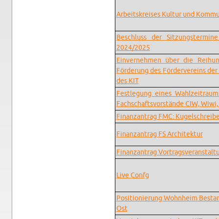
Ar­beit­skreises Kul­tur und Kom­mu­
Beschluss der Sitzung­ster­mine
2024/2025
Ein­vernehmen über die Rei­hu
Förderung des Fördervere­ins der 
des KIT
Fes­tle­gung eines Wahlzeitrau
Fach­schaftsvorstände CIW, Wiwi, 
Fi­nan­zantrag FMC: Kugelschreib
Fi­nan­zantrag FS Ar­chitek­tur
Fi­nan­zantrag Vor­tragsver­anstal
Live Confg
Po­si­tion­ierung Wohn­heim Be­st
Ost