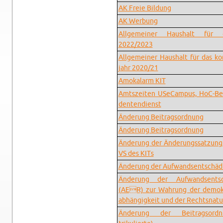
AK Freie Bil­dung
AK Wer­bung
All­ge­meiner Haushalt für d
2022/2023
All­ge­meiner Haushalt für das k
jahr 2020/21
Amokalarm KIT
Amt­szeiten USe­Cam­pus, HoC-Beir
den­ten­di­enst
Änderung Beitrag­sor­d­nung
Änderung Beitrag­sor­d­nung
Änderung der Änderungssatzun
VS des KITs
Änderung der Aufwand­sentschädi­
Änderung der Aufwand­sentschä
(AER) zur Wahrung der demokra
abhängigkeit und der Recht­snatu
Änderung der Beitrag­sor­d­