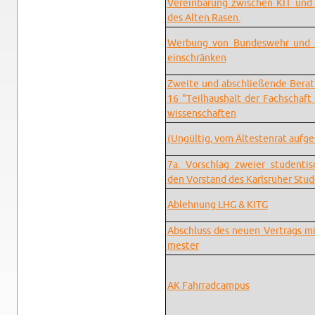
Vere­in­barung zwis­chen KIT un
des Alten Rasen.
Wer­bung von Bun­deswehr und R
ein­schränken
Zweite und ab­schließende Be­ra
16 "Teil­haushalt der Fach­schaft
wis­senschaften
(Ungültig, vom Ältesten­rat aufge
7a. Vorschlag zweier stu­den­tis­
den Vor­stand des Karl­sruher Stu­de
Ablehnung LHG & KITG
Ab­schluss des neuen Ver­trags mi
mes­ter
AK Fahrrad­cam­pus