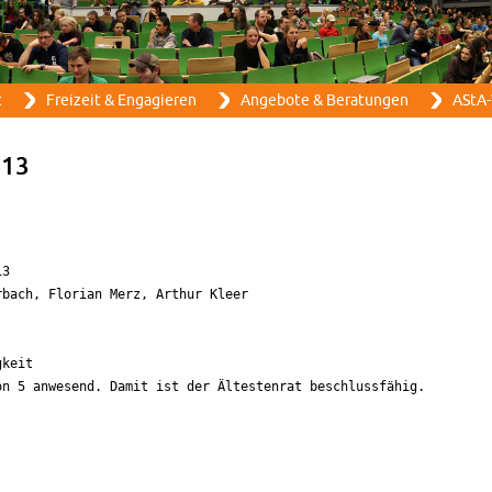
Direkt zum Inhalt
t
Frei­zeit & En­ga­gie­ren
An­ge­bo­te & Be­ra­tun­gen
AStA-
013
3

bach, Florian Merz, Arthur Kleer

keit

n 5 anwesend. Damit ist der Ältestenrat beschlussfähig. 
