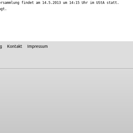
rsammlung findet am 14.5.2013 um 14:15 Uhr im UStA statt. 

gt.

ng
Kon­takt
Im­pres­sum