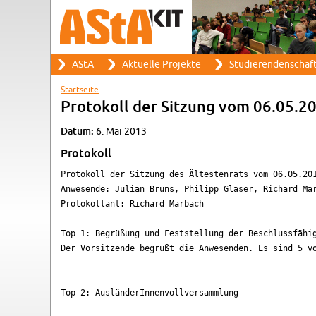
Suche
AStA
Ak­tu­el­le Pro­jek­te
Stu­die­ren­den­schaf
Such­for­mu­lar
Haupt­me­nü
Start­sei­te
Sie sind hier
Pro­to­koll der Sit­zung vom 06.05.2
Datum:
6. Mai 2013
Pro­to­koll
Protokoll der Sitzung des Ältestenrats vom 06.05.201
Anwesende: Julian Bruns, Philipp Glaser, Richard Mar
Protokollant: Richard Marbach

Top 1: Begrüßung und Feststellung der Beschlussfähig
Der Vorsitzende begrüßt die Anwesenden. Es sind 5 vo
Top 2: AusländerInnenvollversammlung
