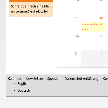
10
11
Schreibt ein­fach eine Mail
an
termine@​asta-​kit.​de
!
17
18
Stu­die­ren­den­par­la­
ment
24
25
31
1
Ka­len­der
News­let­ter
Spen­den
Da­ten­schutz­er­klä­rung
Kon
Se­kun­där­me­nü
Eng­lish
Deutsch