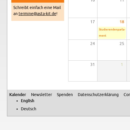
10
11
Schreibt ein­fach eine Mail
an
termine@​asta-​kit.​de
!
17
18
Studieren­den­par­la­
ment
24
25
31
1
Kalen­der
Newslet­ter
Spenden
Daten­schutzerklärung
Con
Sec­ondary menu
Eng­lish
Deutsch