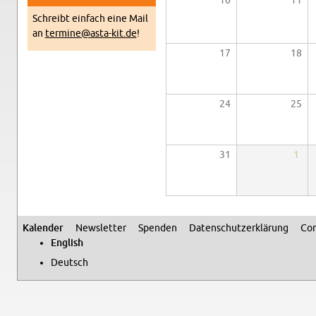
10
11
Schreibt ein­fach eine Mail
an
termine@​asta-​kit.​de
!
17
18
24
25
31
1
Kalen­der
Newslet­ter
Spenden
Daten­schutzerklärung
Con
Sec­ondary menu
Eng­lish
Deutsch