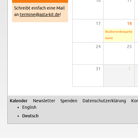
10
11
Schreibt ein­fach eine Mail
an
termine@​asta-​kit.​de
!
17
18
Stu­die­ren­den­par­la­
ment
24
25
31
1
Ka­len­der
News­let­ter
Spen­den
Da­ten­schutz­er­klä­rung
Kon
Se­kun­där­me­nü
Eng­lish
Deutsch