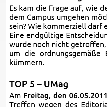
Es kam die Frage auf, wie d
dem Cam­pus um­ge­hen möch­t
sein? Wie kom­mer­zi­ell darf 
Eine end­gül­ti­ge Ent­schei­
wurde noch nicht ge­trof­fen, 
um die ord­nungs­ge­mä­ße B
küm­mern.
TOP 5 – UMag
Am
Frei­tag, den 06.05.20
Tref­fen wegen des Edi­to­r