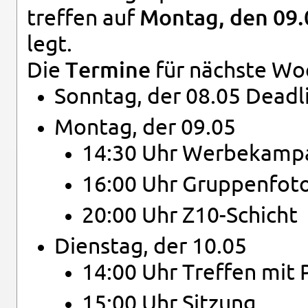
tref­fen auf
Mon­tag, den 09
legt.
Die
Ter­mi­ne
für nächs­te Wo
Sonn­tag, der 08.05 Dead­li
Mon­tag, der 09.05
14:30 Uhr Wer­be­kam­p
16:00 Uhr Grup­pen­fo­t
20:00 Uhr Z10-Schicht
Diens­tag, der 10.05
14:00 Uhr Tref­fen mit 
15:00 Uhr Sit­zung