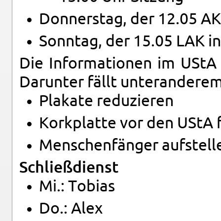
Don­ners­tag, der 12.05 AK
Sonn­tag, der 15.05 LAK in
Die In­for­ma­tio­nen im UStA s
Dar­un­ter fällt un­terand­e­rem
Pla­ka­te re­du­zie­ren
Kork­plat­te vor den UStA fü
Men­schen­fän­ger auf­stel­l
Schließ­dienst
Mi.: To­bi­as
Do.: Alex