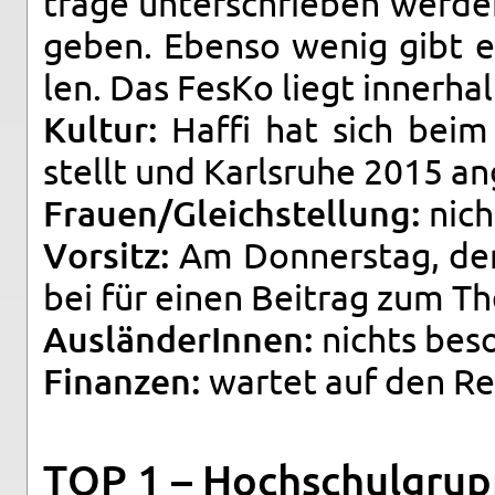
trä­ge un­ter­schrie­ben wer­de
geben. Eben­so wenig gibt e
len. Das FesKo liegt in­ner­hal
Kul­tur:
Haffi hat sich beim 
stellt und Karls­ru­he 2015 an­
Frau­en/Gleich­stel­lung:
nicht
Vor­sitz:
Am Don­ners­tag, d
bei für einen Bei­trag zum Th
Aus­län­de­rIn­nen:
nichts be­so
Fi­nan­zen:
war­tet auf den Re
TOP 1 – Hoch­schul­grup­