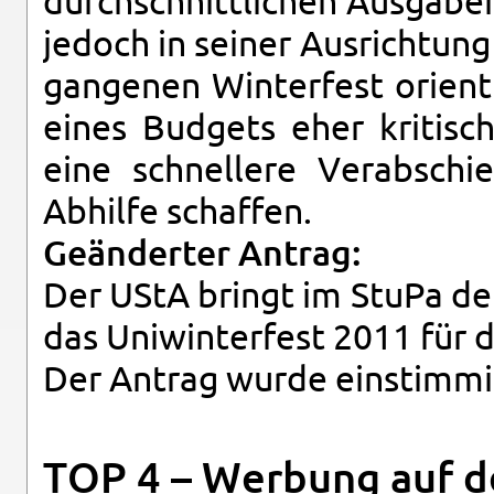
durch­schnitt­li­chen Aus­ga­b
je­doch in sei­ner Aus­rich­tu
gan­ge­nen Win­ter­fest ori­en
eines Bud­gets eher kri­tisch
eine schnel­le­re Ver­ab­sch
Ab­hil­fe schaf­fen.
Ge­än­der­ter An­trag:
Der UStA bringt im StuPa den
das Uni­win­ter­fest 2011 für 
Der An­trag wurde ein­stim­m
TOP 4 – Wer­bung auf 