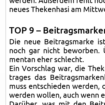
wer­den. Au­ßer­dem fehlt noch
neues The­ken­ha­si am Mitt­w
TOP 9 – Bei­trags­mar­ke
Die neue Bei­trags­mar­ke ist
noch gar nicht be­wor­ben. 
men­tan eher schlecht.
Ein Vor­schlag war, die Theke
tra­ges das Bei­trags­mar­ken
muss ent­schie­den wer­den, 
wer­den wol­len, auch wenn es
Dar­über, was mit den Bei­tr