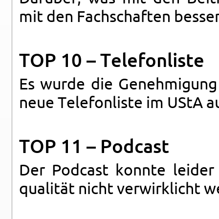
mit den Fach­schaf­ten bes­ser
TOP 10 – Te­le­fon­lis­te
Es wurde die Ge­neh­mi­gung d
neue Te­le­fon­lis­te im UStA a
TOP 11 – Pod­cast
Der Pod­cast konn­te lei­der
qua­li­tät nicht ver­wirk­licht w