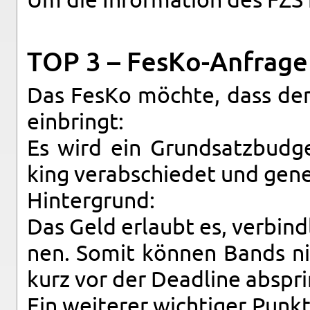
Um die In­for­ma­ti­on des FZS
TOP 3 – Fes­Ko-An­fra­ge
Das FesKo möch­te, dass der
ein­bringt:
Es wird ein Grund­satz­bud­ge
king ver­ab­schie­det und ge­n
Hin­ter­grund:
Das Geld er­laubt es, ver­bind­
nen. Somit kön­nen Bands nic
kurz vor der Dead­line ab­spri
Ein wei­te­rer wich­ti­ger Punkt