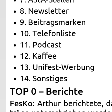
7. AStA-Stel­len
8. News­let­ter
9. Bei­trags­mar­ken
10. Te­le­fon­lis­te
11. Pod­cast
12. Kaf­fee
13. Uni­fest-Wer­bung
14. Sons­ti­ges
TOP 0 – Be­rich­te
FesKo:
Ar­thur be­rich­te­te