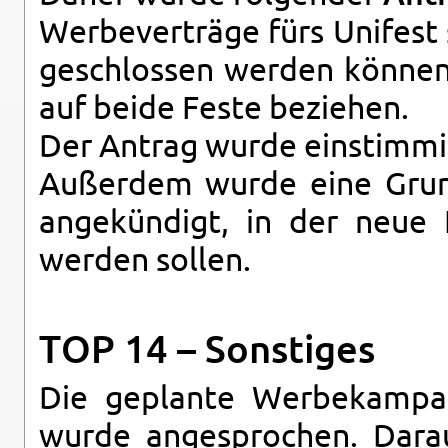
Wer­be­ver­trä­ge fürs Uni­fest
ge­schlos­sen wer­den kön­nen.
auf beide Feste be­zie­hen.
Der An­trag wurde ein­stim­m
Au­ßer­dem wurde eine Grund­s
an­ge­kün­digt, in der neue
wer­den sol­len.
TOP 14 – Sons­ti­ges
Die ge­plan­te Wer­be­kam
wurde an­ge­spro­chen. Dar­a