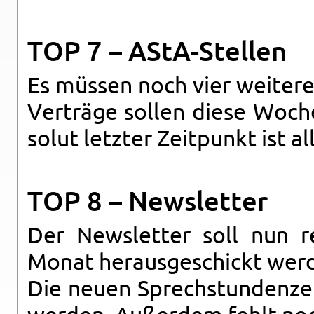
TOP 7 – AStA-Stel­len
Es müs­sen noch vier wei­te­r
Ver­trä­ge sol­len diese Woch
so­lut letz­ter Zeit­punkt ist a
TOP 8 – News­let­ter
Der News­let­ter soll nun re
Monat her­aus­ge­schickt wer­
Die neuen Sprech­stun­den­zei