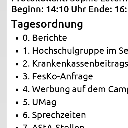
Be­ginn: 14:10 Uhr Ende: 16
Ta­ges­ord­nung
0. Be­rich­te
1. Hoch­schul­grup­pe im Ser
2. Kran­ken­kas­sen­bei­trags
3. Fes­Ko-An­fra­ge
4. Wer­bung auf dem Cam­
5. UMag
6. Sprech­zei­ten