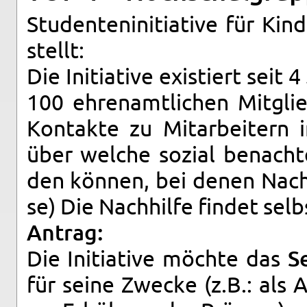
Stu­den­ten­in­itia­ti­ve für 
stellt:
Die In­itia­ti­ve exis­tiert seit
100 eh­ren­amt­li­chen Mit­glie
Kon­tak­te zu Mit­ar­bei­tern
über wel­che so­zi­al be­nach­t
den kön­nen, bei denen Nach­hi
se) Die Nach­hil­fe fin­det selbs
An­trag:
Die In­itia­ti­ve möch­te das
S
für seine Zwe­cke (z.B.: als A