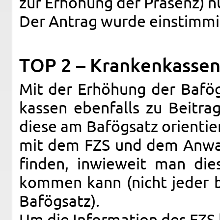
zur Er­hö­hung der Prä­senz) n
Der An­trag wurde ein­stim­m
TOP 2 – Kran­ken­kas­sen­
Mit der Er­hö­hung der Bafög-
kas­sen eben­falls zu Bei­tra
diese am Bafög­satz ori­en­tie
mit dem FZS und dem An­walt 
fin­den, in­wie­weit man die­s
kom­men kann (nicht jeder b
Bafög­satz).