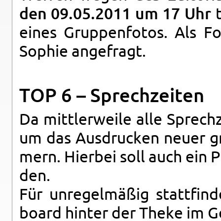
den 09.05.2011 um 17 Uhr
t
eines Grup­pen­fo­tos. Als Fo
So­phie an­ge­fragt.
TOP 6 – Sprech­zei­ten
Da mitt­ler­wei­le alle Sprech­z
um das Aus­dru­cken neuer gro
mern. Hier­bei soll auch ein P
den.
Für un­re­gel­mä­ßig statt­fin­
board hin­ter der Theke im G