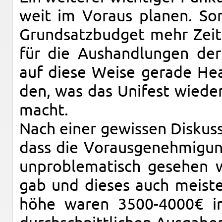
weit im Vor­aus pla­nen. Som
Grund­satz­bud­get mehr Zeit
für die Aus­hand­lun­gen der
auf diese Weise ge­ra­de Head
den, was das Uni­fest wie­der­
macht.
Nach einer ge­wis­sen Dis­kus­si­o
dass die Vor­aus­ge­neh­mi­gung
un­pro­ble­ma­tisch ge­se­hen
gab und die­ses auch meis­ten
hö­he waren 3500-4000€ im