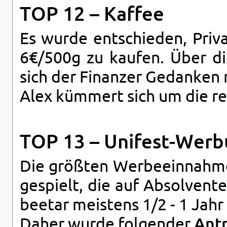
TOP 12 – Kaf­fee
Es wurde ent­schie­den, Pri­va­t
6€/500g zu kau­fen. Über di
sich der Fi­nan­zer Ge­dan­ken
Alex küm­mert sich um die re­g
TOP 13 – Uni­fest-Wer­
Die größ­ten Wer­be­ein­nah­
ge­spielt, die auf Ab­sol­ven­
be­e­tar meis­tens 1/2 - 1 Jahr
Daher wurde fol­gen­der
An­t