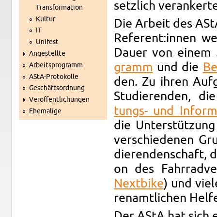
setz­lich ver­an­ker­t
Trans­for­ma­ti­on
Kul­tur
Die Ar­beit des AStA
IT
Re­fe­rent:innen 
Uni­fest
Dauer von einem J
An­ge­stell­te
gramm
und die
Be
Ar­beits­pro­gramm
AStA-Pro­to­kol­le
den. Zu ihren Auf­ga
Ge­schäfts­ord­nung
Stu­die­ren­den, di
Ver­öf­fent­li­chun­gen
tungs- und In­for­ma
Ehe­ma­li­ge
die Un­ter­stüt­zung
ver­schie­de­nen Gr
die­ren­den­schaft, die
on des Fahr­rad­ve
Next­bike
) und vie­
ren­amt­li­chen Hel­
Der AStA hat sich 