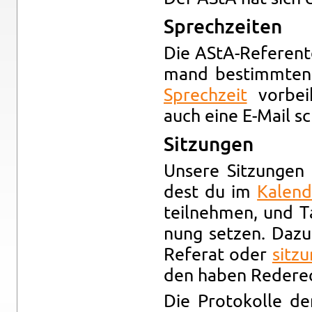
Sprech­zei­ten
Die AStA-Re­fe­ren­
mand be­stimm­ten
Sprech­zeit
vor­bei
auch eine E-Mail sc
Sit­zun­gen
Un­se­re Sit­zun­ge
dest du im
Ka­len­
teil­neh­men, und T
nung set­zen. Dazu 
Re­fe­rat oder
sitzu
den haben Re­de­re
Die Pro­to­kol­le d