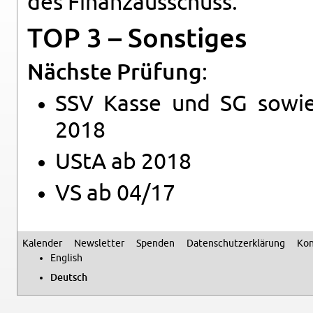
des Fi­nanz­aus­schuss.
TOP 3 – Sons­ti­ges
Nächste Prü­fung
:
SSV Kasse und SG sowie T
2018
UStA ab 2018
VS ab 04/17
Ka­len­der
News­let­ter
Spen­den
Da­ten­schutz­er­klä­rung
Kon
Se­kun­där­me­nü
Eng­lish
Deutsch