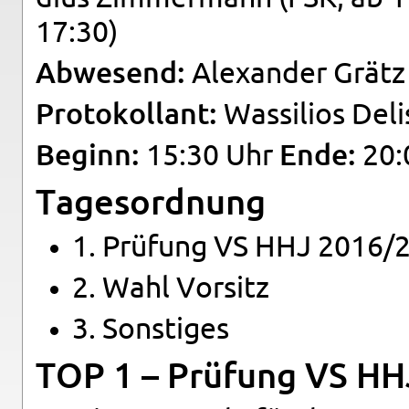
17:30)
Ab­we­send:
Alex­an­der Grätz 
Pro­to­kol­lant:
Was­si­li­os Deli
Be­ginn:
15:30 Uhr
Ende:
20:
Ta­ges­ord­nung
1. Prü­fung VS HHJ 2016/
2. Wahl Vor­sitz
3. Sons­ti­ges
TOP 1 – Prü­fung VS H