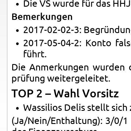
Die VS wurde für das HHJ
Be­mer­kun­gen
2017-02-02-3: Be­grün­dung
2017-05-04-2: Konto falsc
führt.
Die An­mer­kun­gen wur­den de
prü­fung wei­ter­ge­lei­tet.
TOP 2 – Wahl Vor­sitz
Was­si­li­os Delis stellt sic
(Ja/Nein/Ent­hal­tung): 3/0/1 →