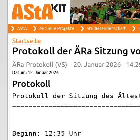
Suche
AStA
Ak­tu­el­le Pro­jek­te
Stu­die­ren­den­schaft
F
Such­for­mu­lar
Haupt­me­nü
Start­sei­te
Sie sind hier
Pro­to­koll der ÄRa Sit­zung 
ÄRa-Pro­to­koll (VS) – 20. Ja­nu­ar 2026 - 14:2
Datum:
12. Ja­nu­ar 2026
Pro­to­koll
Protokoll der Sitzung des Ältest
===============================
Beginn: 12:35 Uhr
