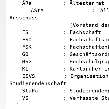
    ÄRa          : Ältestenrat  
    AStA         : Allgem
Ausschuss     

                   (Vorstand der
    FS           : Fachschaft   
    FSO          : Fachschaftsor
    FSK          : Fachschaftenk
    GO           : Geschäftsordn
    HSG          : Hochschulgrup
    KIT          : Karlsruher In
    OSVS         : Organisation
Studierendenschaft

    StuPa        : Studierendenp
    VS           : Verfasste Stu
```
