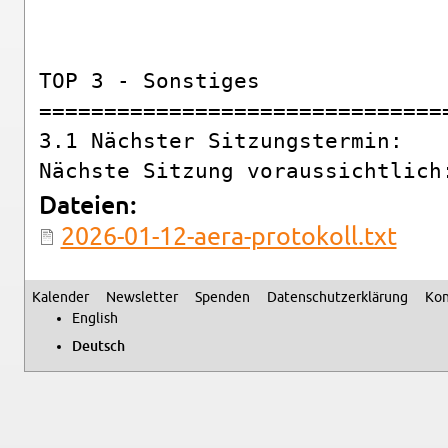
TOP 3 - Sonstiges

===============================
3.1 Nächster Sitzungstermin:

Da­tei­en:
2026-​01-​12-​aera-​protokoll.​txt
Ka­len­der
News­let­ter
Spen­den
Da­ten­schutz­er­klä­rung
Kon
Se­kun­där­me­nü
Eng­lish
Deutsch