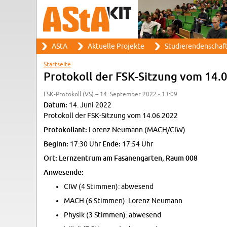
Suche
AStA
Ak­tu­el­le Pro­jek­te
Stu­die­ren­den­schaf
Such­for­mu­lar
Haupt­me­nü
Start­sei­te
Sie sind hier
Pro­to­koll der FSK-Sit­zung vom 14
FSK-Pro­to­koll (VS) – 14. Sep­tem­ber 2022 - 13:09
Datum:
14. Juni 2022
Pro­to­koll der FSK-Sit­zung vom 14.06.2022
Pro­to­kol­lant:
Lo­renz Neu­mann (MACH/CIW)
Be­ginn:
17:30 Uhr
Ende:
17:54 Uhr
Ort: Lern­zen­trum am Fa­sa­nen­gar­ten, Raum 008
An­we­sen­de:
CIW (4 Stim­men): ab­we­send
MACH (6 Stim­men): Lo­renz Neu­mann
Phy­sik (3 Stim­men): ab­we­send