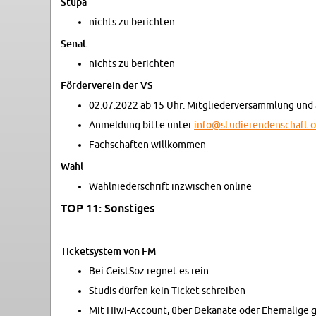
Stupa
nichts zu be­rich­ten
Senat
nichts zu be­rich­ten
För­der­ver­ein der VS
02.07.2022 ab 15 Uhr: Mit­glie­der­ver­samm­lung und 
An­mel­dung bitte unter
info@​stu​dier​ende​nsch​aft.​
Fach­schaf­ten will­kom­men
Wahl
Wahl­nie­der­schrift in­zwi­schen on­line
TOP 11: Sons­ti­ges
Ti­cket­sys­tem von FM
Bei Geist­Soz reg­net es rein
Stu­dis dür­fen kein Ti­cket schrei­ben
Mit Hi­wi-Ac­count, über De­ka­na­te oder Ehe­ma­li­ge g