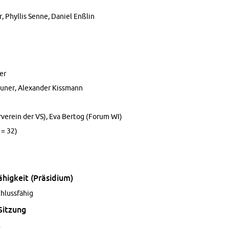
 Phyl­lis Senne, Da­ni­el Enß­lin
er
u­ner, Alex­an­der Kiss­mann
r­ver­ein der VS), Eva Ber­tog (Forum WI)
 = 32)
ig­keit (Prä­si­di­um)
hluss­fä­hig
Sit­zung
.