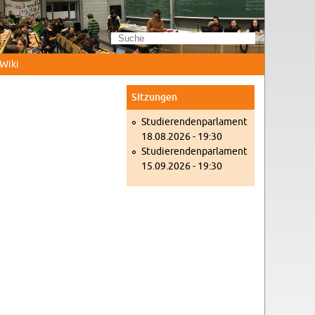
Wi­ki
Sit­zun­gen
Stu­die­ren­den­par­la­ment
18.08.2026 - 19:30
Stu­die­ren­den­par­la­ment
15.09.2026 - 19:30