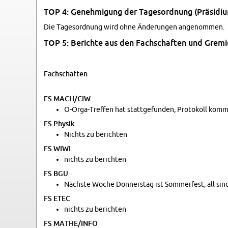
TOP 4: Ge­neh­mi­gung der Ta­ges­ord­nung (Prä­si­di­
Die Ta­ges­ord­nung wird ohne Än­de­run­gen an­ge­nom­men.
TOP 5: Be­rich­te aus den Fach­schaf­ten und Gre­mi­
Fach­schaf­ten
FS MACH/CIW
O-Or­ga-Tref­fen hat statt­ge­fun­den, Pro­to­koll kom
FS Phy­sik
Nichts zu be­rich­ten
FS WIWI
nichts zu be­rich­ten
FS BGU
Nächs­te Woche Don­ners­tag ist Som­mer­fest, all sind
FS ETEC
nichts zu be­rich­ten
FS MATHE/INFO