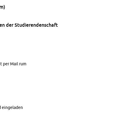
um)
en der Stu­die­ren­den­schaft
mt per Mail rum
 ein­ge­la­den