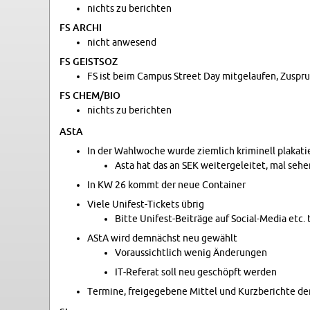
nichts zu be­rich­ten
FS ARCHI
nicht an­we­send
FS GEIST­SOZ
FS ist beim Cam­pus Street Day mit­ge­lau­fen, Zu­spr
FS CHEM/BIO
nichts zu be­rich­ten
AStA
In der Wahl­wo­che wurde ziem­lich kri­mi­nell pla­ka­
Asta hat das an SEK wei­ter­ge­lei­tet, mal sehe
In KW 26 kommt der neue Con­tai­ner
Viele Uni­fest-Ti­ckets übrig
Bitte Uni­fest-Bei­trä­ge auf So­ci­al-Me­dia etc. 
AStA wird dem­nächst neu ge­wählt
Vor­aus­sicht­lich wenig Än­de­run­gen
IT-Re­fe­rat soll neu ge­schöpft wer­den
Ter­mi­ne, frei­ge­ge­be­ne Mit­tel und Kurz­be­rich­te d