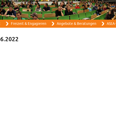
Direkt zum Inhalt
t
Frei­zeit & En­ga­gie­ren
An­ge­bo­te & Be­ra­tun­gen
AStA-
.06.2022