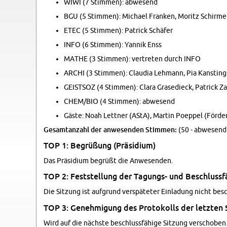
WIWI (7 Stim­men): ab­we­send
BGU (5 Stim­men): Mi­cha­el Fran­ken, Mo­ritz Schir­mer,
ETEC (5 Stim­men): Pa­trick Schä­fer
INFO (6 Stim­men): Yan­nik Enss
MATHE (3 Stim­men): ver­tre­ten durch INFO
ARCHI (3 Stim­men): Clau­dia Leh­mann, Pia Kan­stin­g
GEIST­SOZ (4 Stim­men): Clara Gra­se­dieck, Pa­trick Za
CHEM/BIO (4 Stim­men): ab­we­send
Gäste: Noah Lett­ner (AStA), Mar­tin Po­ep­pel (För­de
Ge­samt­an­zahl der an­we­sen­den Stim­men:
(50 - ab­we­send
TOP 1: Be­grü­ßung (Prä­si­di­um)
Das Prä­si­di­um be­grüßt die An­we­sen­den.
TOP 2: Fest­stel­lung der Ta­gungs- und Be­schluss­fä­h
Die Sit­zung ist auf­grund ver­spä­te­ter Ein­la­dung nicht be­sc
TOP 3: Ge­neh­mi­gung des Pro­to­kolls der letz­ten 
Wird auf die nächs­te be­schluss­fä­hi­ge Sit­zung ver­scho­ben