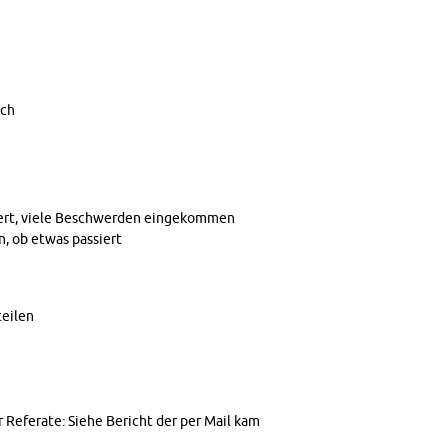
uch
tiert, viele Be­schwer­den ein­ge­kom­men
n, ob etwas pas­siert
tei­len
er Re­fe­ra­te: Siehe Be­richt der per Mail kam