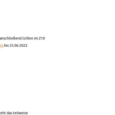
an­schlie­ßend Gril­len im Z10
org
bis 25.06.2022
eht das teil­wei­se