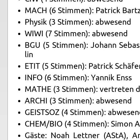
MACH (6 Stim­men): Pa­trick Bart
Phy­sik (3 Stim­men): ab­we­send
WIWI (7 Stim­men): ab­we­send
BGU (5 Stim­men): Jo­hann Se­bas­t
lin
ETIT (5 Stim­men): Pa­trick Schä­fe
INFO (6 Stim­men): Yan­nik Enss
MATHE (3 Stim­men): ver­tre­ten 
ARCHI (3 Stim­men): ab­we­send
GEIST­SOZ (4 Stim­men): ab­we­se
CHEM/BIO (4 Stim­men): Simon Ab
Gäste: Noah Lett­ner (AStA), 