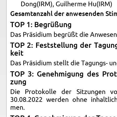
Dong(IRM), Guilher­me Hu(IRM)
Ge­samt­an­zahl der an­we­sen­den Sti
TOP 1: Be­grü­ßung
Das Prä­si­di­um be­grüßt die An­we­sen
TOP 2: Fest­stel­lung der Ta­gung
keit
Das Prä­si­di­um stellt die Ta­gungs- und
TOP 3: Ge­neh­mi­gung des Pro­to
zung
Die Pro­to­kol­le der Sit­zun­ge
30.08.2022 wer­den ohne in­halt­li­c
men.