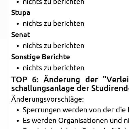
nichts zu be­rich­ten
Stupa
nichts zu be­rich­ten
Senat
nichts zu be­rich­ten
Sons­ti­ge Be­rich­te
nichts zu be­rich­ten
TOP 6: Än­de­rung der "Ver­leih
schal­lungs­an­la­ge der Stu­diren
Än­de­rungs­vor­schlä­ge:
Sper­run­gen wer­den von der die 
Es wer­den Or­ga­ni­sa­tio­nen und n