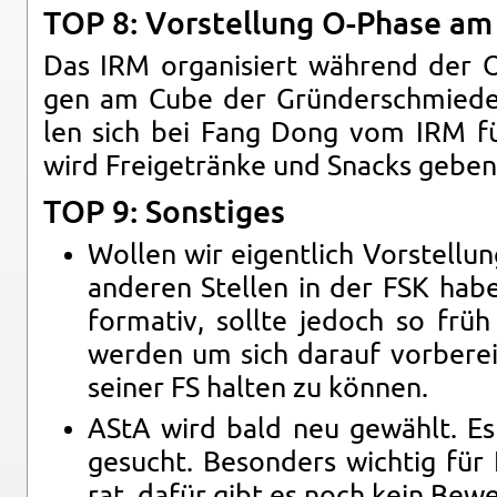
TOP 8: Vor­stel­lung O-Pha­se a
Das IRM or­ga­ni­siert wäh­rend der O-
gen am Cube der Grün­der­schmie­de
len sich bei Fang Dong vom IRM für
wird Frei­ge­trän­ke und Snacks geben
TOP 9: Sons­ti­ges
Wol­len wir ei­gent­lich Vor­stel­lu
an­de­ren Stel­len in der FSK habe
for­ma­tiv, soll­te je­doch so frü
wer­den um sich dar­auf vor­be­re
sei­ner FS hal­ten zu kön­nen.
AStA wird bald neu ge­wählt. Es 
ge­sucht. Be­son­ders wich­tig für 
rat, dafür gibt es noch kein Be­we