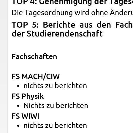
TOP 4: Ge­neh­mi­gung der Ta­ges
Die Ta­ges­ord­nung wird ohne Än­de­r
TOP 5: Be­rich­te aus den Fach­
der Stu­die­ren­den­schaft
Fach­schaf­ten
FS MACH/CIW
nichts zu be­rich­ten
FS Phy­sik
Nichts zu be­rich­ten
FS WIWI
nichts zu be­rich­ten