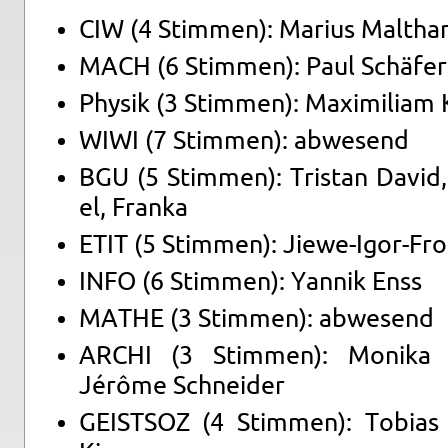
CIW (4 Stim­men): Ma­ri­us Malt­ha­
MACH (6 Stim­men): Paul Schä­fe
Phy­sik (3 Stim­men): Ma­xi­mi­li­am
WIWI (7 Stim­men): ab­we­send
BGU (5 Stim­men): Tris­tan David, 
el, Fran­ka
ETIT (5 Stim­men): Jiewe-Igor-Fro
INFO (6 Stim­men): Yan­nik Enss
MATHE (3 Stim­men): ab­we­send
ARCHI (3 Stim­men): Mo­ni­ka K
Jérôme Schnei­der
GEIST­SOZ (4 Stim­men): To­bi­a