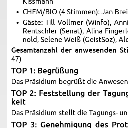
Kiss­mann
CHEM/BIO (4 Stim­men): Jan Breit
Gäste: Till Voll­mer (Winfo), An­n
Rent­sch­ler (Senat), Alina Fin­ger­l
nold, Se­le­ne Weiß (Geist­Soz), A
Ge­samt­an­zahl der an­we­sen­den S
47)
TOP 1: Be­grü­ßung
Das Prä­si­di­um be­grüßt die An­we­sen
TOP 2: Fest­stel­lung der Ta­gung
keit
Das Prä­si­di­um stellt die Ta­gungs- und
TOP 3: Ge­neh­mi­gung des Pro­to