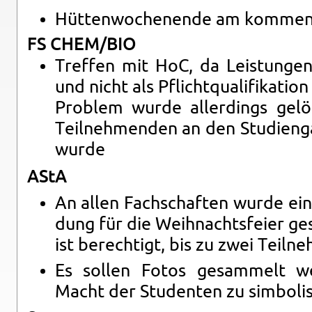
Hüt­ten­wo­chen­en­de am kom­men
FS CHEM/BIO
Tref­fen mit HoC, da Leis­tun­gen als
und nicht als Pflicht­qua­li­fi­ka­ti
Pro­blem wurde al­ler­dings ge­l
Teil­neh­men­den an den Stu­di­en­ga
wurde
AStA
An allen Fach­schaf­ten wurde eine
dung für die Weih­nachts­fei­er ge
ist be­rech­tigt, bis zu zwei Teil­n
Es sol­len Fotos ge­sam­melt wer
Macht der Stu­den­ten zu sim­bo­li­s