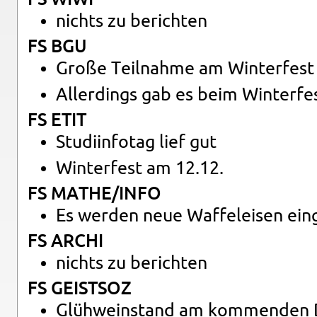
nichts zu be­rich­ten
FS BGU
Große Teil­nah­me am Win­ter­fest
Al­ler­dings gab es beim Win­ter­fes
FS ETIT
Stu­di­in­fo­tag lief gut
Win­ter­fest am 12.12.
FS MATHE/INFO
Es wer­den neue Waf­fel­ei­sen ein­
FS ARCHI
nichts zu be­rich­ten
FS GEIST­SOZ
Glüh­wein­stand am kom­men­den 