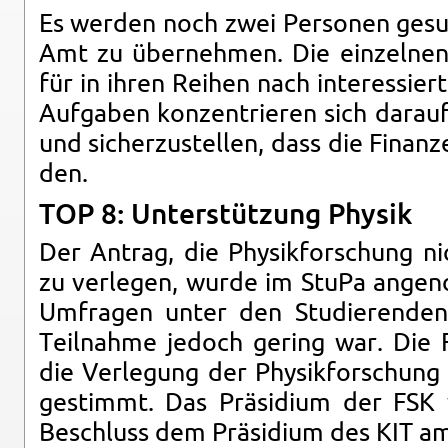
Es wer­den noch zwei Per­so­nen ge­suc
Amt zu über­neh­men. Die ein­zel­nen 
für in ihren Rei­hen nach in­ter­es­sier­
Auf­ga­ben kon­zen­trie­ren sich dar­a
und si­cher­zu­stel­len, dass die Fi­nan­
den.
TOP 8: Un­ter­stüt­zung Phy­sik
Der An­trag, die Phy­sik­for­schung
zu ver­le­gen, wurde im StuPa an­ge
Um­fra­gen unter den Stu­die­ren­de
Teil­nah­me je­doch ge­ring war. Die
die Ver­le­gung der Phy­sik­for­schu
ge­stimmt. Das Prä­si­di­um der FSK 
Be­schluss dem Prä­si­di­um des KIT am 