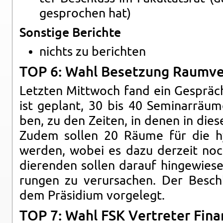
ge­spro­chen hat)
Sons­ti­ge Be­rich­te
nichts zu be­rich­ten
TOP 6: Wahl Be­set­zung Raum­ve
Letz­ten Mitt­woch fand ein Ge­sprä
ist ge­plant, 30 bis 40 Se­mi­nar­räu­m
ben, zu den Zei­ten, in denen in die­s
Zudem sol­len 20 Räume für die hy­b
wer­den, wobei es dazu der­zeit noc
die­ren­den sol­len dar­auf hin­ge­wie­
run­gen zu ver­ur­sa­chen. Der Be­sch
dem Prä­si­di­um vor­ge­legt.
TOP 7: Wahl FSK Ver­tre­ter Fi­na