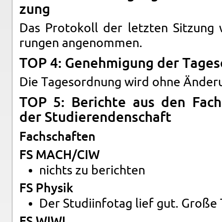
zung
Das Pro­to­koll der letz­ten Sit­zung w
run­gen an­ge­nom­men.
TOP 4: Ge­neh­mi­gung der Ta­ges
Die Ta­ges­ord­nung wird ohne Än­de­r
TOP 5: Be­rich­te aus den Fach­
der Stu­die­ren­den­schaft
Fach­schaf­ten
FS MACH/CIW
nichts zu be­rich­ten
FS Phy­sik
Der Stu­di­in­fo­tag lief gut. Große
FS WIWI