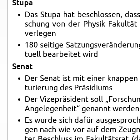
Stupa
Das Stupa hat be­schlos­sen, dass
schung von der Phy­sik Fa­kul­t
ver­le­gen
180 sei­ti­ge Sat­zungs­ver­än­de­ru
tu­ell be­ar­bei­tet wird
Senat
Der Senat ist mit einer knap­pen 
tu­rie­rung des Prä­si­di­ums
Der Vi­ze­prä­si­dent soll „For­sch
An­ge­le­gen­heit“ ge­nannt wer­den
Es wurde sich dafür aus­ge­spro­che
gen nach wie vor auf dem Zeug­nis
ter Be­schluss im Fa­kul­täts­rat (d