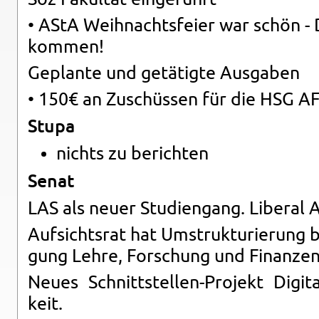
• AStA Weih­nachts­fei­er war schön - 
kom­men!
Ge­plan­te und ge­tä­tig­te Aus­ga­ben
• 150€ an Zu­schüs­sen für die HSG A
Stupa
nichts zu be­rich­ten
Senat
LAS als neuer Stu­di­en­gang. Li­be­ral A
Auf­sichts­rat hat Um­struk­tu­rie­rung 
gung Lehre, For­schung und Fi­nan­zen
Neues Schnitt­stel­len-Pro­jekt Di­gi­ta
keit.