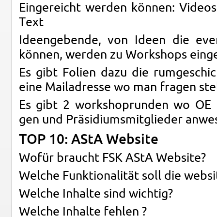
Ein­ge­reicht wer­den kön­nen: Vi­de­o
Text
Ide­en­ge­ben­de, von Ideen die even
kön­nen, wer­den zu Work­shops ein­ge
Es gibt Fo­li­en dazu die rum­ge­schi
eine Mail­adres­se wo man fra­gen stel
Es gibt 2 work­sho­prun­den wo OE Lei
gen und Prä­si­di­ums­mit­glie­der an­we­
TOP 10: AStA Web­site
Wofür braucht FSK AStA Web­site?
Wel­che Funk­tio­na­li­tät soll die web­
Wel­che In­hal­te sind wich­tig?
Wel­che In­hal­te feh­len ?