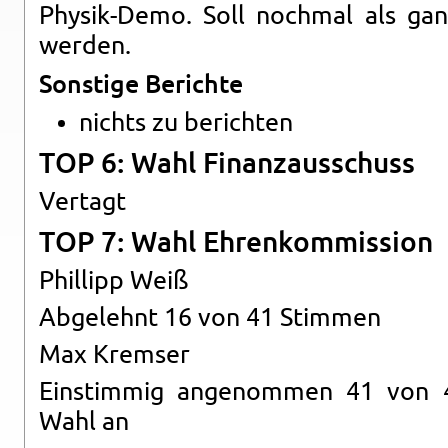
Phy­sik-De­mo. Soll noch­mal als ga
wer­den.
Sons­ti­ge Be­rich­te
nichts zu be­rich­ten
TOP 6: Wahl Fi­nanz­aus­schuss
Ver­tagt
TOP 7: Wahl Eh­ren­kom­mis­si­on
Phil­lipp Weiß
Ab­ge­lehnt 16 von 41 Stim­men
Max Krem­ser
Ein­stim­mig an­ge­nom­men 41 von
Wahl an