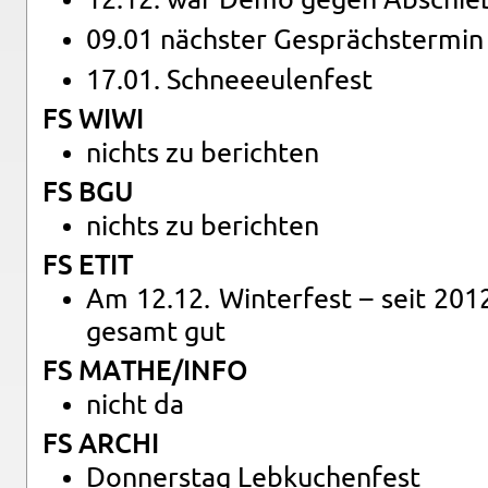
09.01 nächs­ter Ge­sprächs­ter­min 
17.01. Schnee­e­ulen­fest
FS WIWI
nichts zu be­rich­ten
FS BGU
nichts zu be­rich­ten
FS ETIT
Am 12.12. Win­ter­fest – seit 2012 d
ge­samt gut
FS MATHE/INFO
nicht da
FS ARCHI
Don­ners­tag Leb­ku­chen­fest