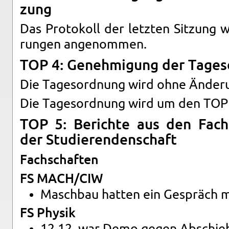
zung
Das Pro­to­koll der letz­ten Sit­zung w
run­gen an­ge­nom­men.
TOP 4: Ge­neh­mi­gung der Ta­ges
Die Ta­ges­ord­nung wird ohne Än­de­r
Die Ta­ges­ord­nung wird um den TOP 
TOP 5: Be­rich­te aus den Fach­
der Stu­die­ren­den­schaft
Fach­schaf­ten
FS MACH/CIW
Masch­bau hat­ten ein Ge­spräch
FS Phy­sik
12.12. war Demo gegen Ab­schie