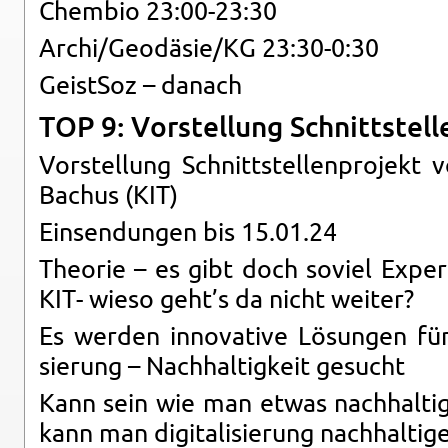
Chem­bio 23:00-23:30
Archi/Geo­dä­sie/KG 23:30-0:30
Geist­Soz – da­nach
TOP 9: Vor­stel­lung Schnitt­stel­l
Vor­stel­lung Schnitt­stel­len­pro­jekt 
Ba­chus (KIT)
Ein­sen­dun­gen bis 15.01.24
Theo­rie – es gibt doch so­viel Ex­per­ti
KIT- wieso geht’s da nicht wei­ter?
Es wer­den in­no­va­ti­ve Lö­sun­gen für d
sie­rung – Nach­hal­tig­keit ge­sucht
Kann sein wie man etwas nach­hal­ti­g
kann man di­gi­ta­li­sie­rung nach­hal­ti