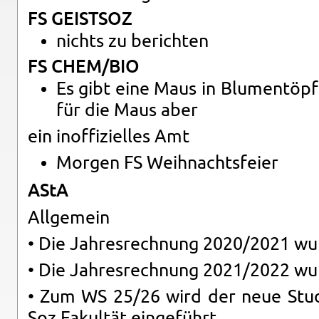
FS GEIST­SOZ
nichts zu be­rich­ten
FS CHEM/BIO
Es gibt eine Maus in Blu­men­töp­
für die Maus aber
ein in­of­fi­zi­el­les Amt
Mor­gen FS Weih­nachts­fei­er
AStA
All­ge­mein
• Die Jah­res­rech­nung 2020/2021 wurd
• Die Jah­res­rech­nung 2021/2022 wur
• Zum WS 25/26 wird der neue Stu­di
Soz Fa­kul­tät ein­ge­führt