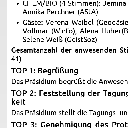
CHEM/BIO (4 Stim­men): Je­mi­na E
An­ni­ka Perch­ner (AStA)
Gäste: Ve­re­na Wai­bel (Geo­dä­si
Voll­mar (Winfo), Alena Huber(Ba
Se­le­ne Weiß (Geist­Soz)
Ge­samt­an­zahl der an­we­sen­den S
41)
TOP 1: Be­grü­ßung
Das Prä­si­di­um be­grüßt die An­we­sen
TOP 2: Fest­stel­lung der Ta­gung
keit
Das Prä­si­di­um stellt die Ta­gungs- und
TOP 3: Ge­neh­mi­gung des Pro­to