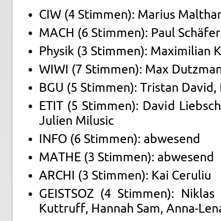
CIW (4 Stim­men): Ma­ri­us Malt­ha­
MACH (6 Stim­men): Paul Schä­fer
Phy­sik (3 Stim­men): Ma­xi­mi­li­an
WIWI (7 Stim­men): Max Dutz­ma
BGU (5 Stim­men): Tris­tan David, 
ETIT (5 Stim­men): David Liebs­che
Ju­li­en Mi­lu­sic
INFO (6 Stim­men): ab­we­send
MATHE (3 Stim­men): ab­we­send
ARCHI (3 Stim­men): Kai Ce­ru­liu
GEIST­SOZ (4 Stim­men): Ni­k­las 
Kut­t­ruff, Han­nah Sam, An­na-Le­n