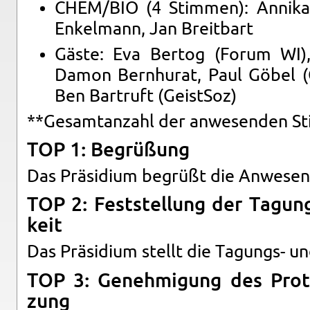
CHEM/BIO (4 Stim­men): An­ni­ka 
En­kel­mann, Jan Breit­bart
Gäste: Eva Ber­tog (Forum WI), 
Damon Bern­hu­rat, Paul Göbel (Ge
Ben Bar­t­ruft (Geist­Soz)
**Ge­samt­an­zahl der an­we­sen­den S
TOP 1: Be­grü­ßung
Das Prä­si­di­um be­grüßt die An­we­sen
TOP 2: Fest­stel­lung der Ta­gung
keit
Das Prä­si­di­um stellt die Ta­gungs- und
TOP 3: Ge­neh­mi­gung des Pro­to
zung