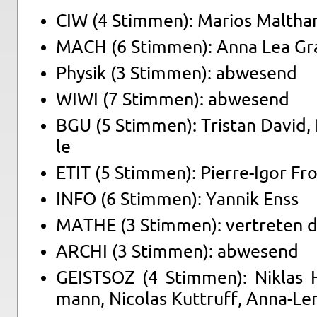
CIW (4 Stim­men): Ma­ri­os Malt­ha­
MACH (6 Stim­men): Anna Lea Gra
Phy­sik (3 Stim­men): ab­we­send
WIWI (7 Stim­men): ab­we­send
BGU (5 Stim­men): Tris­tan David, P
le
ETIT (5 Stim­men): Pier­re-Igor Fr
INFO (6 Stim­men): Yan­nik Enss
MATHE (3 Stim­men): ver­tre­ten 
ARCHI (3 Stim­men): ab­we­send
GEIST­SOZ (4 Stim­men): Ni­k­las 
mann, Ni­co­las Kut­t­ruff, An­na-Le