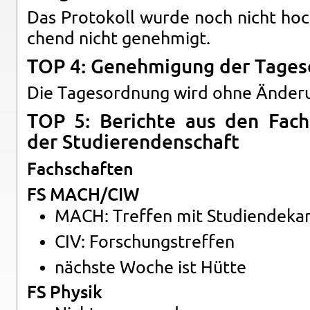
Das Pro­to­koll wurde noch nicht hoch
chend nicht ge­neh­migt.
TOP 4: Ge­neh­mi­gung der Ta­ges
Die Ta­ges­ord­nung wird ohne Än­de­r
TOP 5: Be­rich­te aus den Fach­
der Stu­die­ren­den­schaft
Fach­schaf­ten
FS MACH/CIW
MACH: Tref­fen mit Stu­di­en­de­ka
CIV: For­schungs­tref­fen
nächs­te Woche ist Hütte
FS Phy­sik