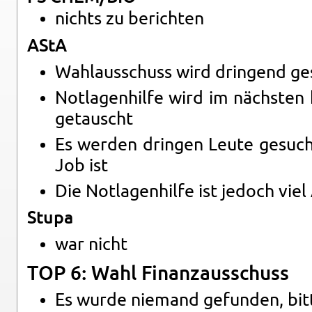
nichts zu be­rich­ten
AStA
Wahl­aus­schuss wird drin­gend ge
Not­la­gen­hil­fe wird im nächs­te
ge­tauscht
Es wer­den drin­gen Leute ge­sucht
Job ist
Die Not­la­gen­hil­fe ist je­doch viel
Stupa
war nicht
TOP 6: Wahl Fi­nanz­aus­schuss
Es wurde nie­mand ge­fun­den, bi