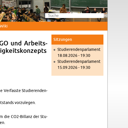
Wi­ki
Sit­zun­gen
-GO und Ar­beits­
Stu­die­ren­den­par­la­ment
ig­keits­kon­zepts
18.08.2026 - 19:30
Stu­die­ren­den­par­la­ment
15.09.2026 - 19:30
e Ver­fass­te Stu­die­ren­den­
t­stands vor­zu­le­gen.
um die CO2-Bil­lanz der Stu­
ten.