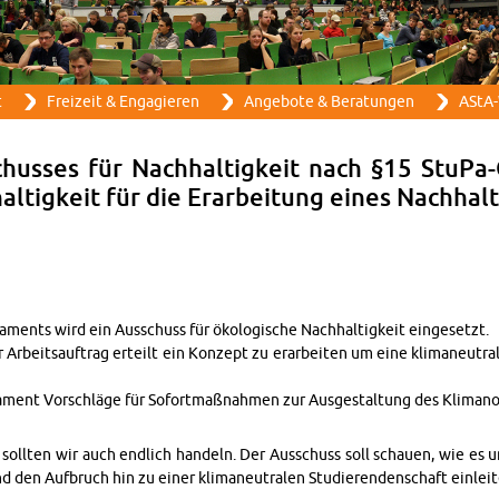
Direkt zum Inhalt
t
Frei­zeit & En­ga­gie­ren
An­ge­bo­te & Be­ra­tun­gen
AStA-
chus­ses für Nach­hal­tig­keit nach §15 Stu­Pa
­tig­keit für die Er­ar­bei­tung eines Nach­hal­t
­ments wird ein Aus­schuss für öko­lo­gi­sche Nach­hal­tig­keit ein­ge­setzt.
Ar­beits­auf­trag er­teilt ein Kon­zept zu er­ar­bei­ten um eine kli­ma­neu­tra­l
la­ment Vor­schlä­ge für So­fort­maß­nah­men zur Aus­ge­stal­tung des Kli­ma­no
n soll­ten wir auch end­lich han­deln. Der Aus­schuss soll schau­en, wie es 
nd den Auf­bruch hin zu einer kli­ma­neu­tra­len Stu­die­ren­den­schaft ein­lei­