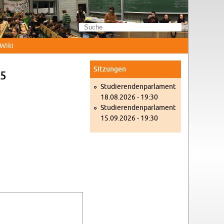
Wi­ki
Sit­zun­gen
25
Stu­die­ren­den­par­la­ment
18.08.2026 - 19:30
Stu­die­ren­den­par­la­ment
15.09.2026 - 19:30