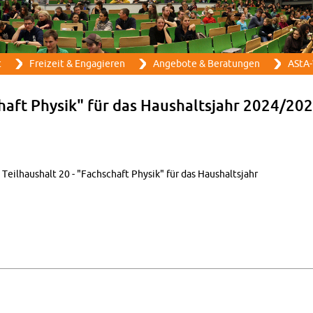
Direkt zum Inhalt
t
Frei­zeit & En­ga­gie­ren
An­ge­bo­te & Be­ra­tun­gen
AStA-
schaft Phy­sik" für das Haus­halts­jahr 2024/20
Teil­haus­halt 20 - "Fach­schaft Phy­sik" für das Haus­halts­jahr