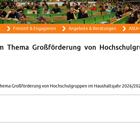
Direkt zum Inhalt
t
Frei­zeit & En­ga­gie­ren
An­ge­bo­te & Be­ra­tun­gen
AStA-
zum Thema Groß­för­de­rung von Hoch­schul­g
 Thema Groß­för­de­rung von Hoch­schul­grup­pen im Haus­halts­jahr 2026/20