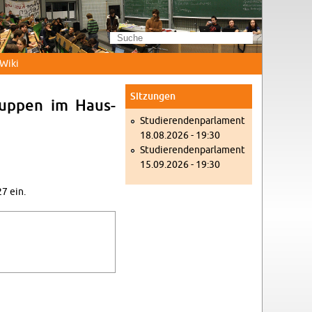
Wi­ki
Sit­zun­gen
rup­pen im Haus­
Stu­die­ren­den­par­la­ment
18.08.2026 - 19:30
Stu­die­ren­den­par­la­ment
15.09.2026 - 19:30
27 ein.