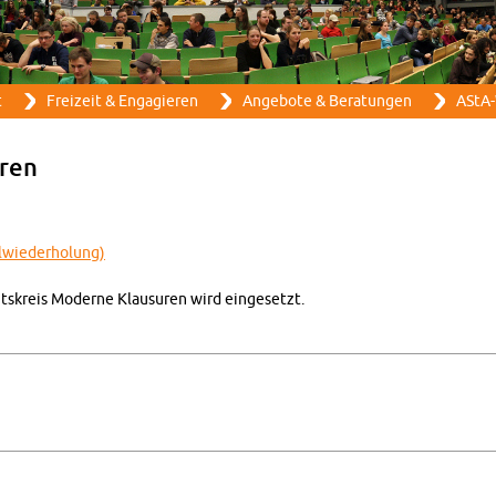
Direkt zum Inhalt
t
Frei­zeit & En­ga­gie­ren
An­ge­bo­te & Be­ra­tun­gen
AStA-
­ren
­wie­der­ho­lung)
s­kreis Mo­der­ne Klau­su­ren wird ein­ge­setzt.