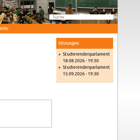
Wi­ki
Sit­zun­gen
Stu­die­ren­den­par­la­ment
18.08.2026 - 19:30
Stu­die­ren­den­par­la­ment
15.09.2026 - 19:30