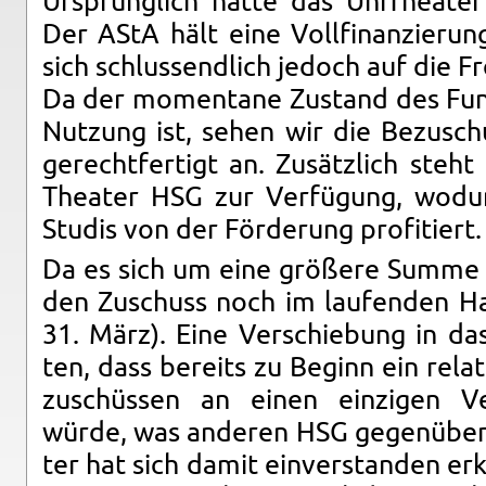
Ur­sprüng­lich hatte das UniThea­te
Der AStA hält eine Voll­fi­nan­zie­rung
sich schluss­end­lich je­doch auf die Fr
Da der mo­men­ta­ne Zu­stand des Fun­
Nut­zung ist, sehen wir die Be­zu­sch
ge­recht­fer­tigt an. Zu­sätz­lich ste
Thea­ter HSG zur Ver­fü­gung, wo­d
Stu­dis von der För­de­rung pro­fi­tiert.
Da es sich um eine grö­ße­re Summe 
den Zu­schuss noch im lau­fen­den Haus
31. März). Eine Ver­schie­bung in 
ten, dass be­reits zu Be­ginn ein re­la­t
zu­schüs­sen an einen ein­zi­gen Ve
würde, was an­de­ren HSG ge­gen­über
ter hat sich damit ein­ver­stan­den er