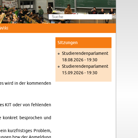
Wi­ki
Sit­zun­gen
Stu­die­ren­den­par­la­ment
18.08.2026 - 19:30
Stu­die­ren­den­par­la­ment
15.09.2026 - 19:30
ra­ges wird in der kom­men­den
des KIT oder von feh­len­den
­me kon­kret be­spro­chen und
in kurz­fris­ti­ges Pro­blem,
l­tun­gen bzw der An­mel­dung