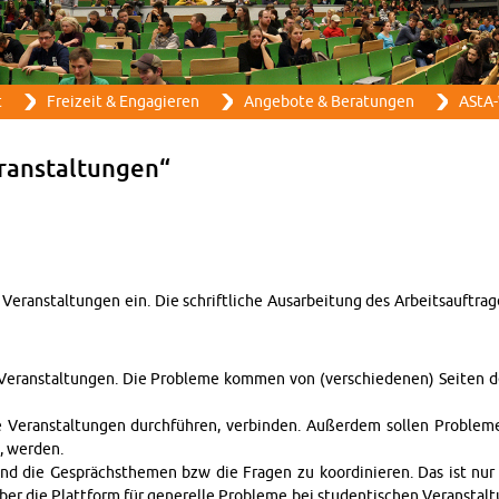
Direkt zum Inhalt
t
Frei­zeit & En­ga­gie­ren
An­ge­bo­te & Be­ra­tun­gen
AStA-
­an­stal­tun­gen“
 Ver­an­stal­tun­gen ein. Die schrift­li­che Aus­ar­bei­tung des Ar­beits­auf­t
r­an­stal­tun­gen. Die Pro­ble­me kom­men von (ver­schie­de­nen) Sei­ten 
e Ver­an­stal­tun­gen durch­füh­ren, ver­bin­den. Au­ßer­dem sol­len Pro­ble
t, wer­den.
und die Ge­sprächs­the­men bzw die Fra­gen zu ko­or­di­nie­ren. Das ist nur e
er die Platt­form für ge­ne­rel­le Pro­ble­me bei stu­den­ti­schen Ver­an­sta