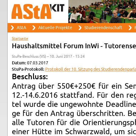
Suche
AStA
Ak­tu­el­le Pro­jek­te
Stu­die­ren­den­schaft
F
Such­for­mu­lar
Haupt­me­nü
Start­sei­te
Sie sind hier
Haus­halts­mit­tel Forum InWi - Tu­to­r­en­se
Stu­Pa-Be­schluss (VS) – 10. Juni 2017 - 15:24
Datum:
07.03.2017
Stu­Pa-Pro­to­koll:
Pro­to­koll der 10. Sit­zung des Stu­die­ren­den­par­
Be­schluss:
An­trag über 550€+250€ für ein Se­m
12.-14.6.2016 statt­fand. Für den re­g
tel wurde die un­ge­wohn­te Dead­line 
ge für den An­trag über­schrit­ten. Be
alle Tu­to­ren für die Ori­en­tie­rungs
einer Hütte im Schwarz­wald, um sic