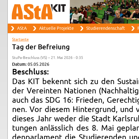
Suche
AStA
Ak­tu­el­le Pro­jek­te
Stu­die­ren­den­schaft
F
Such­for­mu­lar
Haupt­me­nü
Start­sei­te
Sie sind hier
Tag der Be­frei­ung
Stu­Pa-Be­schluss (VS) – 21. Mai 2026 - 0:35
Datum:
05.05.2026
Be­schluss:
Das KIT be­kennt sich zu den Sustai
der Ver­ein­ten Na­tio­nen (Nach­hal­tig­
auch das SDG 16: Frie­den, Ge­rech­tig­k
nen. Vor die­sem Hin­ter­grund, und 
die­ses Jahr weder die Stadt Karls­ru­
tun­gen an­läss­lich des 8. Mai ge­pla
den­par­la­ment die Stu­die­ren­den un