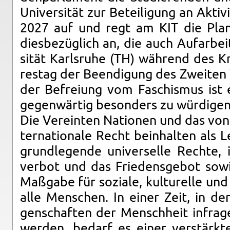
Uni­ver­si­tät zur Be­tei­li­gung an Ak­ti­v
2027 auf und regt am KIT die Pla­nu
dies­be­züg­lich an, die auch Auf­ar­be
si­tät Karls­ru­he (TH) wäh­rend des Kr
res­tag der Be­en­di­gung des Zwei­ten 
der Be­frei­ung vom Fa­schis­mus ist e
ge­gen­wär­tig be­son­ders zu wür­di­gen
Die Ver­ein­ten Na­tio­nen und das von 
ter­na­tio­na­le Recht be­inhal­ten als
grund­le­gen­de uni­ver­sel­le Rech­te,
ver­bot und das Frie­dens­ge­bot sow
Maß­ga­be für so­zia­le, kul­tu­rel­le und
alle Men­schen. In einer Zeit, in der 
gen­schaf­ten der Mensch­heit in­fra­ge
wer­den, be­darf es einer ver­stärk­ten