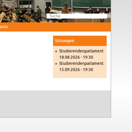
Wi­ki
Sit­zun­gen
Stu­die­ren­den­par­la­ment
18.08.2026 - 19:30
Stu­die­ren­den­par­la­ment
15.09.2026 - 19:30