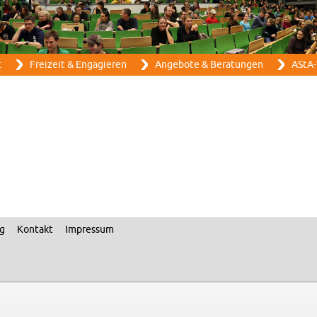
Direkt zum Inhalt
t
Frei­zeit & En­ga­gie­ren
An­ge­bo­te & Be­ra­tun­gen
AStA-
ng
Kon­takt
Im­pres­sum