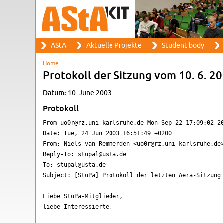
Search
AStA
Ak­tuelle Pro­jekte
Stu­dent body
Search form
Main menu
Home
You are here
Pro­tokoll der Sitzung vom 10. 6. 2
Datum:
10. June 2003
Pro­tokoll
From uo0r@rz.uni-karlsruhe.de Mon Sep 22 17:09:02 20
Date: Tue, 24 Jun 2003 16:51:49 +0200

From: Niels van Remmerden <uo0r@rz.uni-karlsruhe.de>
Reply-To: stupal@usta.de

To: stupal@usta.de

Subject: [StuPa] Protokoll der letzten Aera-Sitzung

Liebe StuPa-Mitglieder,

liebe Interessierte,
