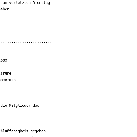
 am vorletzten Dienstag

aben.

........................

003

sruhe

mmerden

die Mitglieder des

hlußfähigkeit gegeben.
