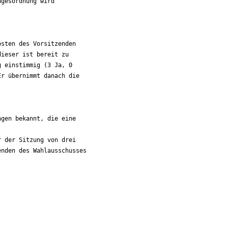
gesordnung wird

sten des Vorsitzenden

ieser ist bereit zu

 einstimmig (3 Ja, 0

r übernimmt danach die

gen bekannt, die eine

 der Sitzung von drei

nden des Wahlausschusses
