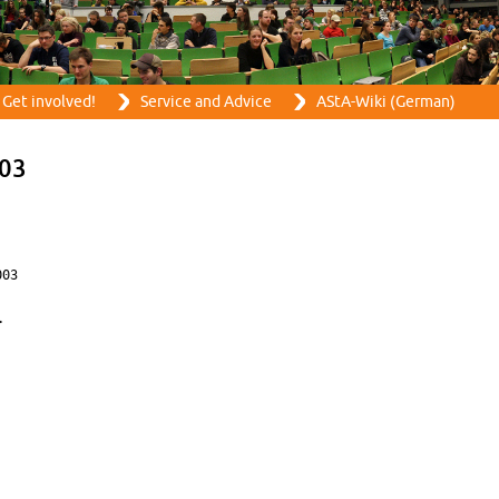
Skip to main content
Get in­volved!
Ser­vice and Ad­vice
AStA-Wiki (Ger­man)
003
03


