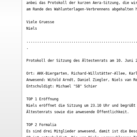
anbei das Protokoll der kurzen Aera-Sitzung, die wir
am Rande des Wahlunterlagen-Verbrennens abgehalten h
Viele Gruesse

Niels

....................................................
.

Protokoll der Sitzung des Ältestenrats am 10. Juni 2
Ort: AKK-Biergarten, Richard-Willstätter-Allee, Karl
Anwesend: Witold Arndt, Daniel Ziegler, Niels van Re
Entschuldigt: Michael "SB" Schier

TOP 1 Eröffnung

Niels eröffnet die Sitzung um 23.10 Uhr und begrüßt 
Ältestenrats sowie die anwesende Öffentlichkeit.

TOP 2 Formalia

Es sind drei Mitglieder anwesend, damit ist die Besc