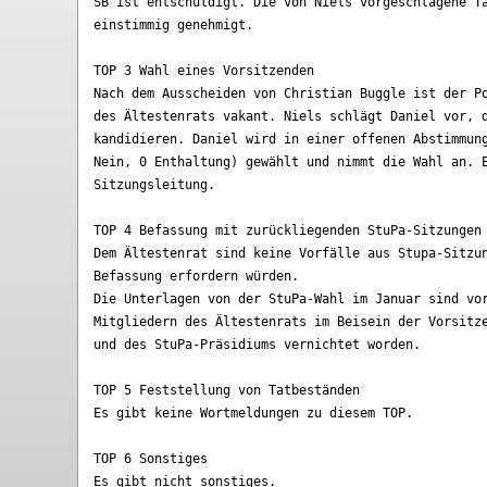
SB ist entschuldigt. Die von Niels vorgeschlagene Ta
einstimmig genehmigt.

TOP 3 Wahl eines Vorsitzenden

Nach dem Ausscheiden von Christian Buggle ist der Po
des Ältestenrats vakant. Niels schlägt Daniel vor, d
kandidieren. Daniel wird in einer offenen Abstimmung
Nein, 0 Enthaltung) gewählt und nimmt die Wahl an. E
Sitzungsleitung.

TOP 4 Befassung mit zurückliegenden StuPa-Sitzungen

Dem Ältestenrat sind keine Vorfälle aus Stupa-Sitzun
Befassung erfordern würden.

Die Unterlagen von der StuPa-Wahl im Januar sind vor
Mitgliedern des Ältestenrats im Beisein der Vorsitze
und des StuPa-Präsidiums vernichtet worden.

TOP 5 Feststellung von Tatbeständen

Es gibt keine Wortmeldungen zu diesem TOP.

TOP 6 Sonstiges

Es gibt nicht sonstiges.
