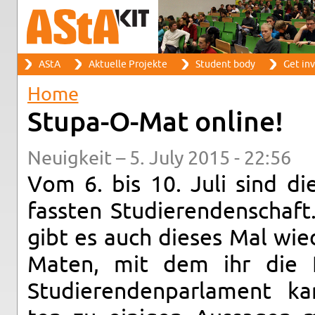
Search
AStA
Ak­tuelle Pro­jekte
Stu­dent body
Get in­
Search form
Main menu
Home
You are here
Stupa-O-Mat on­line!
Neuigkeit – 5. July 2015 - 22:56
Vom 6. bis 10. Juli sind d
fassten Studieren­den­schaft
gibt es auch dieses Mal wi
Maten, mit dem ihr die H
Studieren­den­par­la­ment kan