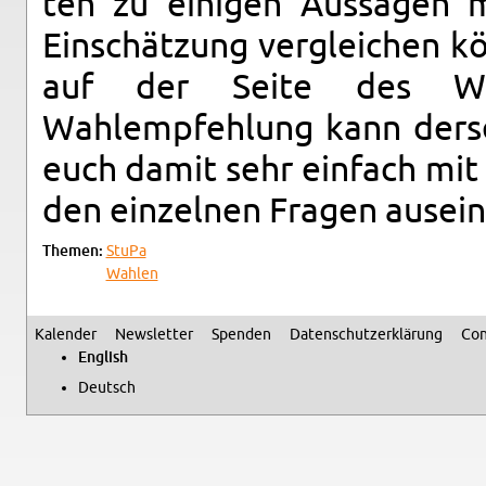
ten zu eini­gen Aus­sagen 
Ein­schätzung ver­gle­ichen k
auf der Seite des Wah
Wahlempfehlung kann der­se
euch damit sehr ein­fach mit 
den einzel­nen Fra­gen au­sein
The­men:
StuPa
Wahlen
Kalen­der
Newslet­ter
Spenden
Daten­schutzerklärung
Con
Sec­ondary menu
Eng­lish
Deutsch