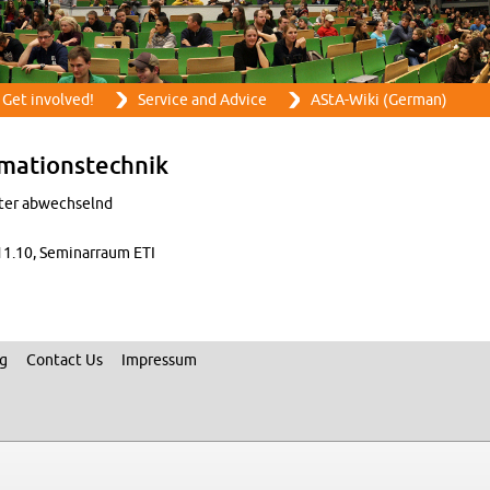
Skip to main content
Get in­volved!
Ser­vice and Ad­vice
AStA-Wiki (Ger­man)
ma­tion­stech­nik
ter ab­wech­selnd
1.10, Sem­i­nar­raum ETI
ng
Con­tact Us
Im­pres­sum