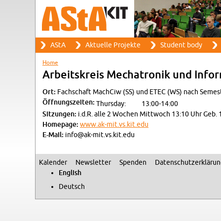
Search
AStA
Ak­tuelle Pro­jekte
Stu­dent body
Search form
Main menu
Home
You are here
Ar­beit­skreis Mecha­tronik und In­for­
Ort:
Fach­schaft Mach­Ciw (SS) und ETEC (WS) nach Se­mes­
Öff­nungszeiten:
Thurs­day:
13:00-14:00
Sitzun­gen:
i.d.R. alle 2 Wochen Mittwoch 13:10 Uhr Geb. 1
Home­page:
www.​ak-​mit.​vs.​kit.​edu
E-Mail:
info@​ak-​mit.​vs.​kit.​edu
Kalen­der
Newslet­ter
Spenden
Daten­schutzerkläru
Sec­ondary menu
Eng­lish
Deutsch