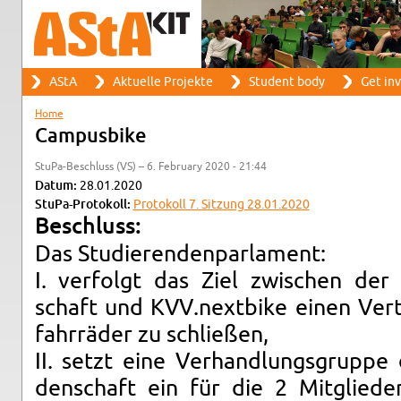
Search
AStA
Ak­tuelle Pro­jekte
Stu­dent body
Get in­
Search form
Main menu
Home
You are here
Cam­pus­bike
StuPa-Beschluss (VS) – 6. Feb­ru­ary 2020 - 21:44
Datum:
28.01.2020
StuPa-Pro­tokoll:
Pro­tokoll 7. Sitzung 28.01.2020
Beschluss:
Das Studieren­den­par­la­ment:
I. ver­folgt das Ziel zwis­chen der
schaft und KVV.​nextbike einen Ver­
fahrräder zu schließen,
II. setzt eine Ver­hand­lungs­gruppe
den­schaft ein für die 2 Mit­gliede