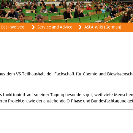
Skip to main content
Get in­volved!
Ser­vice and Ad­vice
AStA-Wiki (Ger­man)
aus dem VS-Teil­haushalt der Fach­schaft für Chemie und Biowis­sensch
 funk­tion­iert auf so einer Tagung beson­ders gut, weil viele Men­schen
ren Pro­jek­ten, wie der anste­hende O-Phase und Bun­des­fach­ta­gung ge­