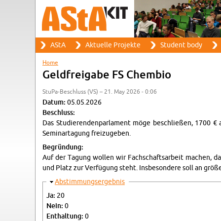
Search
AStA
Ak­tuelle Pro­jekte
Stu­dent body
Search form
Main menu
Home
You are here
Geld­freigabe FS Chem­bio
StuPa-Beschluss (VS) – 21. May 2026 - 0:06
Datum:
05.05.2026
Beschluss:
Das Studieren­den­par­la­ment möge beschließen, 1700 € 
Sem­i­narta­gung freizugeben.
Begründung:
Auf der Tagung wollen wir Fach­schaft­sar­beit machen, das
und Platz zur Verfügung steht. Ins­beson­dere soll an größe
Hide
Ab­stim­mungsergeb­nis
Ja:
20
Nein:
0
En­thal­tung:
0