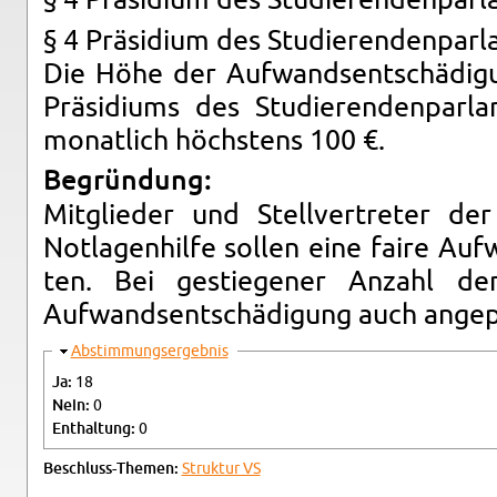
§ 4 Präsid­ium des Studieren­den­par­l
§ 4 Präsid­ium des Studieren­den­par­l
Die Höhe der Aufwand­sentschädi­gu
Präsid­i­ums des Studieren­den­par
monatlich höchstens 100 €.
Begründung:
Mit­glieder und Stel­lvertreter de
Not­la­gen­hilfe sollen eine faire Auf
ten. Bei gestiegener An­zahl der 
Aufwand­sentschädi­gung auch angep
Hide
Ab­stim­mungsergeb­nis
Ja:
18
Nein:
0
En­thal­tung:
0
Beschluss-The­men:
Struk­tur VS