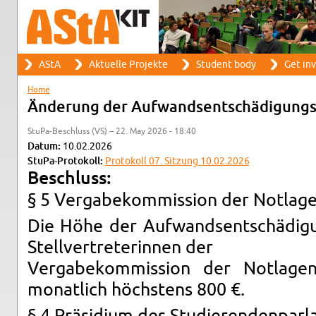
Search
AStA
Ak­tuelle Pro­jekte
Stu­dent body
Get in­
Search form
Main menu
Home
You are here
Änderung der Aufwand­sentschädi­gungsr
StuPa-Beschluss (VS) – 22. May 2026 - 18:40
Datum:
10.02.2026
StuPa-Pro­tokoll:
Pro­tokoll 07. Sitzung 10.02.2026
Beschluss:
§ 5 Ver­gabekom­mis­sion der Not­la­ge
Die Höhe der Aufwand­sentschädi­gu
Stel­lvertreterin­nen der
Ver­gabekom­mis­sion der Not­la­g
monatlich höchstens 800 €.