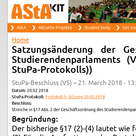
Search
AStA
Ak­tuelle Pro­jekte
Stu­dent body
Get in­
Search form
Main menu
Home
You are here
Satzungsänderung der Gesc
Studieren­den­par­la­ments 
StuPa-Pro­tokolls))
StuPa-Beschluss (VS) – 21. March 2018 - 13
Datum:
20.02.2018
StuPa-Pro­tokoll:
Pro­tokoll 9. Sitzung 20.02.2018
Beschluss:
Stre­iche in §17 Abs. 2 der Geschäft­sor­d­nung des Studieren­den­p
Begründung:
Der bish­erige §17 (2)-(4) lautet wie f