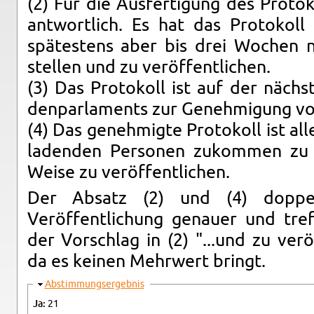
(2) Für die Aus­fer­ti­gung des Pro­tok
ant­wortlich. Es hat das Pro­tokoll
spätestens aber bis drei Wochen na
stellen und zu veröffentlichen.
(3) Das Pro­tokoll ist auf der näch
den­par­la­ments zur Genehmi­gung vo
(4) Das genehmigte Pro­tokoll ist all
laden­den Per­so­nen zukom­men zu
Weise zu veröffentlichen.
Der Ab­satz (2) und (4) dop­pe
Veröffentlichung genauer und tr­e­
der Vorschlag in (2) "...​und zu verö
da es keinen Mehrw­ert bringt.
Hide
Ab­stim­mungsergeb­nis
Ja:
21