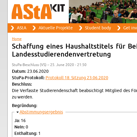
Search
AStA
Ak­tuelle Pro­jekte
Stu­dent body
Get in­
Search form
Main menu
Home
You are here
Schaf­fung eines Haushalt­sti­tels für 
Lan­desstudieren­den­vertre­tung
StuPa-Beschluss (VS) – 25. June 2020 - 21:50
Datum:
23.06.2020
StuPa-Pro­tokoll:
Pro­tokoll 18. Sitzung 23.06.2020
Beschluss:
Die Ver­fasste Studieren­den­schaft be­ab­sichtigt Mit­glied des Fö
zu wer­den.
Begründung:
Hide
Ab­stim­mungsergeb­nis
Ja:
16
Nein:
0
En­thal­tung:
1