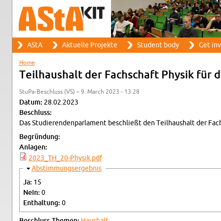
Search
AStA
Ak­tuelle Pro­jekte
Stu­dent body
Get in­
Search form
Main menu
Home
You are here
Teil­haushalt der Fach­schaft Physik für 
StuPa-Beschluss (VS) – 9. March 2023 - 13:28
Datum:
28.02.2023
Beschluss:
Das Studieren­den­par­la­ment beschließt den Teil­haushalt der Fach
Begründung:
An­la­gen:
2023_TH_20-Physik.pdf
Hide
Ab­stim­mungsergeb­nis
Ja:
15
Nein:
0
En­thal­tung:
0
Beschluss-The­men:
Haushalt