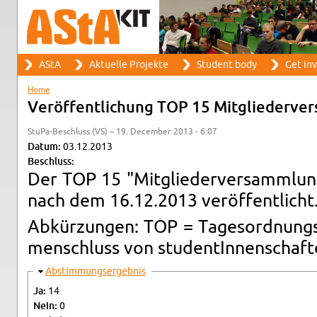
Search
AStA
Ak­tuelle Pro­jekte
Stu­dent body
Get in­
Search form
Main menu
Home
You are here
Veröffentlichung TOP 15 Mit­gliederver­
StuPa-Beschluss (VS) – 19. De­cem­ber 2013 - 6:07
Datum:
03.12.2013
Beschluss:
Der TOP 15 "Mit­gliederver­samm­lun
nach dem 16.12.2013 veröffentlicht
Abkürzun­gen: TOP = Tage­sor­d­nung
men­schluss von stu­dentIn­nen­schaf
Hide
Ab­stim­mungsergeb­nis
Ja:
14
Nein:
0