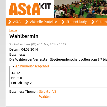
Search
AStA
Ak­tuelle Pro­jekte
Stu­dent body
Get in­
Search form
Main menu
Home
You are here
Wahlter­min
StuPa-Beschluss (VS) – 15. May 2014 - 10:27
Datum:
04.02.2014
Beschluss:
Die Wahlen der Ver­fassten Studieren­den­schaft sollen vom 7.7 bis 
Hide
Ab­stim­mungsergeb­nis
Ja:
12
Nein:
0
En­thal­tung:
2
Beschluss-The­men:
Struk­tur VS
Wahlen