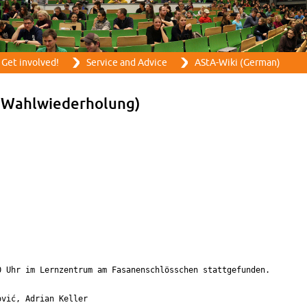
Skip to main content
Get in­volved!
Ser­vice and Ad­vice
AStA-Wiki (Ger­man)
h Wahlwieder­hol­ung)