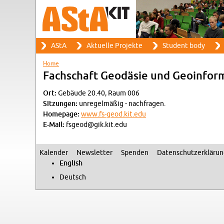
Search
AStA
Ak­tuelle Pro­jekte
Stu­dent body
Search form
Main menu
Home
You are here
Fach­schaft Geodäsie und Geoin­for­
Ort:
Gebäude 20.40, Raum 006
Sitzun­gen:
un­regelmäßig - nach­fra­gen.
Home­page:
www.​fs-​geod.​kit.​edu
E-Mail:
fsgeod@​gik.​kit.​edu
Kalen­der
Newslet­ter
Spenden
Daten­schutzerkläru
Sec­ondary menu
Eng­lish
Deutsch