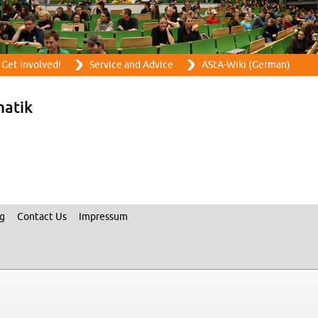
Skip to main content
Get in­volved!
Ser­vice and Ad­vice
AStA-Wiki (Ger­man)
matik
ng
Con­tact Us
Im­pres­sum