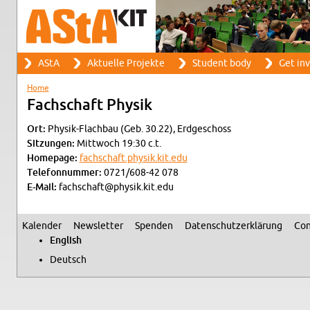
Search
AStA
Ak­tuelle Pro­jekte
Stu­dent body
Get in­
Search form
Main menu
Home
You are here
Fach­schaft Physik
Ort:
Physik-Flach­bau (Geb. 30.22), Erdgeschoss
Sitzun­gen:
Mittwoch 19:30 c.t.
Home­page:
fachschaft.​physik.​kit.​edu
Tele­fon­num­mer:
0721/608-42 078
E-Mail:
fachschaft@​physik.​kit.​edu
Kalen­der
Newslet­ter
Spenden
Daten­schutzerklärung
Con
Sec­ondary menu
Eng­lish
Deutsch