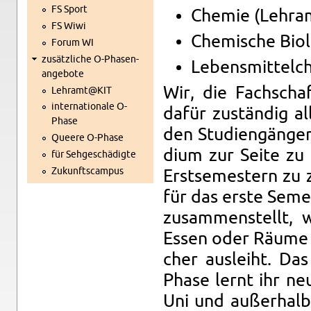
FS Sport
Che­mie (Lehr­am
FS Wiwi
Che­mi­sche Bio­l
Forum WI
zu­sätz­li­che O-Pha­sen­
Le­bens­mit­tel­c
an­ge­bo­te
Wir, die Fach­schaf
Lehramt@​KIT
in­ter­na­tio­na­le O-
dafür zu­stän­dig a
Pha­se
den Stu­di­en­gän­g
Quee­re O-Pha­se
di­um zur Seite zu
für Seh­ge­schä­dig­te
Zu­kunfts­cam­pus
Erst­se­mes­tern zu 
für das erste Se­mes
zu­sam­men­stellt,
Essen oder Räume z
cher aus­leiht. Da
Pha­se lernt ihr n
Uni und au­ßer­halb