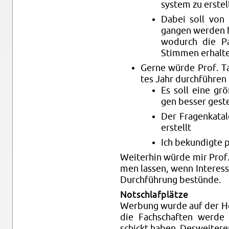
sys­tem zu er­stel
Dabei soll von 
gan­gen wer­den h
wo­durch die Par­
Stim­men er­hal­te
Gerne würde Prof. Tan­
tes Jahr durch­füh­ren
Es soll eine grö­
gen bes­ser ge­st
Der Fra­gen­ka­ta
er­stellt
Ich be­kun­dig­te pri
Wei­ter­hin würde mir Prof. T
men las­sen, wenn In­ter­es
Durch­füh­rung be­stün­de.
Not­schlaf­plät­ze
Wer­bung wurde auf der Hom
die Fach­schaf­ten werde 
schickt haben. Des­wei­te­