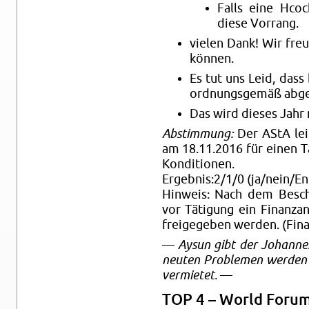
Falls eine Hcoch
diese Vor­rang.
vie­len Dank! Wir freu
kön­nen.
Es tut uns Leid, dass 
ord­nungs­ge­mäß ab­ge­
Das wird die­ses Jahr n
Ab­stim­mung:
Der AStA leiht
am 18.11.2016 für einen Ta
Kon­di­tio­nen.
Er­geb­nis:2/1/0 (ja/nein/Ent
Hin­weis: Nach dem Be­sch
vor Tä­ti­gung ein Fi­nanz­a
frei­ge­ge­ben wer­den. (Fi­n
—
Aysun gibt der Jo­han­nes 
neu­ten Pro­ble­men wer­den
ver­mie­tet.
—
TOP 4 – World Forum 