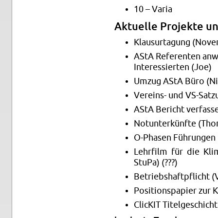
10 – Varia
Ak­tu­el­le Pro­jek­te 
Klau­sur­ta­gung (No­v
AStA Re­fe­ren­ten an­w
In­ter­es­sier­ten (Joe)
Umzug AStA Büro (Ni
Ver­eins- und VS-Sat­zu
AStA Be­richt ver­fas­se
Not­un­ter­künf­te (Tho
O-Pha­sen Füh­run­gen
Lehr­film für die Kli­m
StuPa) (???)
Be­triebs­haft­pflicht (
Po­si­ti­ons­pa­pier zur 
Cli­cKIT Ti­tel­ge­schich