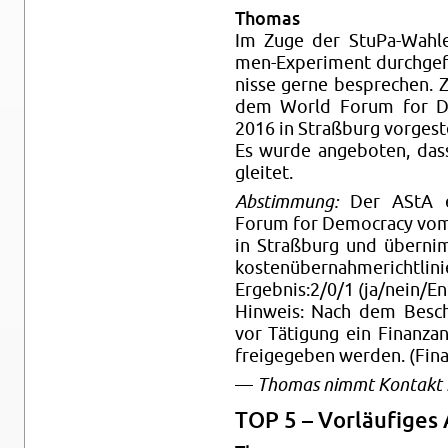
Tho­mas
Im Zuge der Stu­Pa-Wah­le
men-Ex­pe­ri­ment durch­ge­
nis­se gerne be­spre­chen. Z
dem World Forum for De­
2016 in Straß­burg vor­ge­st
Es wurde an­ge­bo­ten, das
glei­tet.
Ab­stim­mung:
Der AStA en
Forum for De­mo­cra­cy vom
in Straß­burg und über­ni
kos­ten­über­nah­me­richt­li­ni
Er­geb­nis:2/0/1 (ja/nein/Ent
Hin­weis: Nach dem Be­sch
vor Tä­ti­gung ein Fi­nanz­a
frei­ge­ge­ben wer­den. (Fi­n
—
Tho­mas nimmt Kon­takt m
TOP 5 – Vor­läu­fi­ges