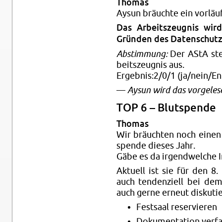
Tho­mas
Aysun bräuch­te ein vor­läu­f
Das Ar­beits­zeug­nis wir
Grün­den des Da­ten­schut­ze
Ab­stim­mung:
Der AStA stel
beits­zeug­nis aus.
Er­geb­nis:2/0/1 (ja/nein/Ent
—
Aysun wird das vor­ge­le­se­
TOP 6 – Blut­spen­de
Tho­mas
Wir bräuch­ten noch einen H
spen­de die­ses Jahr.
Gäbe es da ir­gend­wel­che In
Ak­tu­ell ist sie für den 8
auch ten­den­zi­ell bei de
auch gerne er­neut dis­ku­tie
Fest­saal re­ser­vie­ren
Do­ku­men­ta­ti­on ver­f