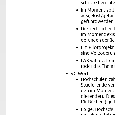
schrit­te be­rich­t
Im Mo­ment soll e
aus­ge­lost/ge­f
ge­führt wer­den
Die recht­li­chen
im Mo­ment exis­t
de­run­gen ge­nüg
Ein Pi­lot­pro­jek
sind Ver­zö­ge­run
LAK will evtl. ein
(oder das Thema im
VG Wort
Hoch­schu­len zah
Stu­die­ren­de ve
den im Mo­ment v
die­ren­der). D
für Bü­cher“) ge­ri
Folge: Hoch­schu­
der einen Be­trag