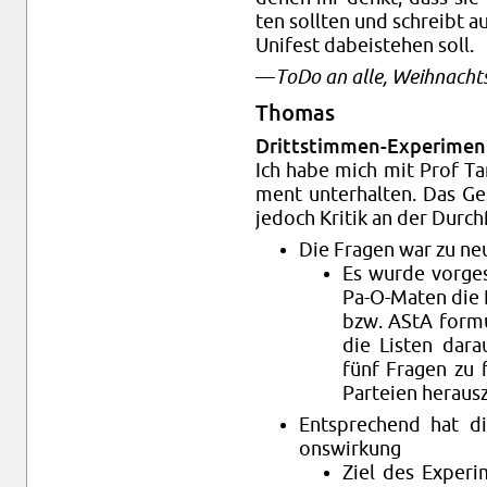
ten soll­ten und schreibt a
Uni­fest da­bei­ste­hen soll.
—
ToDo an alle, Weih­nachts­ka
Tho­mas
Dritt­stim­men-Ex­pe­ri­men
Ich habe mich mit Prof Tan­
ment un­ter­hal­ten. Das Ge
je­doch Kri­tik an der Durch­
Die Fra­gen war zu neu
Es wurde vor­ge­
Pa-O-Ma­ten die 
bzw. AStA for­mu­
die Lis­ten dar­a
fünf Fra­gen zu f
Par­tei­en her­aus­
Ent­spre­chend hat die
ons­wir­kung
Ziel des Ex­pe­ri