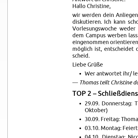
Hallo Chris­ti­ne,
wir wer­den dein An­lie­ge
dis­ku­tie­ren. Ich kann sc
Vor­le­sungs­wo­che weder 
dem Cam­pus wer­ben las­sen
ein­ge­nom­men ori­en­tie­r
mög­lich ist, ent­schei­de
scheid.
Liebe Grüße
Wer ant­wor­tet ihr/ lei
—
Tho­mas teilt Chris­ti­ne da
TOP 2 – Schließ­diens
29.09. Don­ners­tag: 
Ok­to­ber)
30.09. Frei­tag: Tho­m
03.10. Mon­tag: Fei­er­
04.10. Diens­tag: Nic