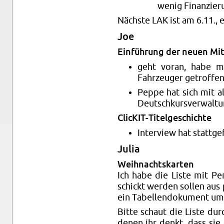
wenig Fi­nan­zie­
Nächs­te LAK ist am 6.11., e
Joe
Ein­füh­rung der neuen Mit­a
geht voran, habe mi
Fahr­zeu­ger ge­trof­fe
Peppe hat sich mit all
Deutsch­kurs­ver­wal­tun
Cli­cKIT-Ti­tel­ge­schich­te
In­ter­view hat statt­g
Julia
Weih­nachts­kar­ten
Ich habe die Liste mit Per­
schickt wer­den sol­len aus
ein Ta­bel­len­do­ku­ment um­
Bitte schaut die Liste dur
denen ihr denkt, dass sie e