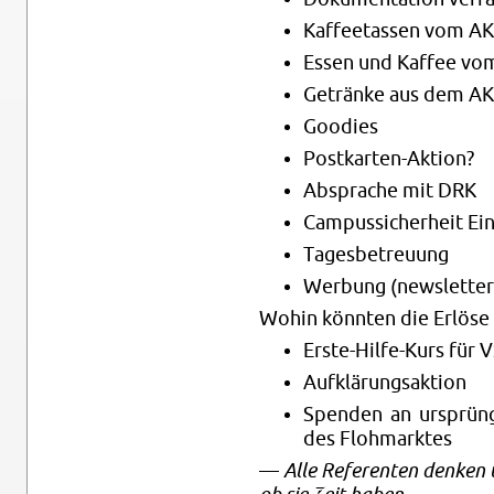
Kaf­fee­tas­sen vom A
Essen und Kaf­fee v
Ge­trän­ke aus dem A
Goo­dies
Post­kar­ten-Ak­ti­on?
Ab­spra­che mit DRK
Cam­pus­si­cher­heit Ein
Ta­ges­be­treu­ung
Wer­bung (news­let­ter, 
Wohin könn­ten die Er­lö­s
Ers­te-Hil­fe-Kurs für V
Auf­klä­rungs­ak­ti­on
Spen­den an ur­sprüng­
des Floh­mark­tes
—
Alle Re­fe­ren­ten den­ken