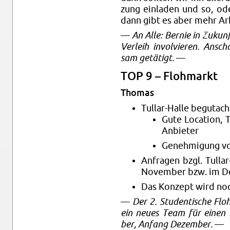
zung ein­la­den und so, od
dann gibt es aber mehr Ar­b
—
An Alle: Ber­nie in Zu­kunf
Ver­leih in­vol­vie­ren. An­s
sam ge­tä­tigt.
—
TOP 9 – Floh­markt
Tho­mas
Tul­lar-Hal­le be­gut­ach
Gute Lo­ca­ti­on, T
An­bie­ter
Ge­neh­mi­gung vo
An­fra­gen bzgl. Tul­l
No­vem­ber bzw. im D
Das Kon­zept wird noch
—
Der 2. Stu­den­ti­sche Flo
ein neues Team für einen 
ber, An­fang De­zem­ber.
—