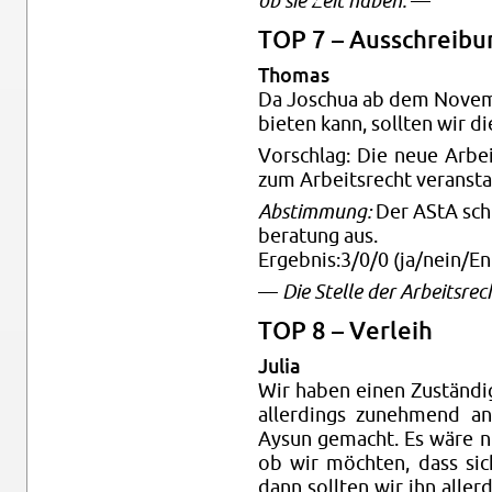
ob sie Zeit haben.
—
TOP 7 – Aus­schrei­bun
Tho­mas
Da Joschua ab dem No­vem­be
bie­ten kann, soll­ten wir die
Vor­schlag: Die neue Ar­beit
zum Ar­beits­recht ver­an­stal
Ab­stim­mung:
Der AStA schre
be­ra­tung aus.
Er­geb­nis:3/0/0 (ja/nein/Ent
—
Die Stel­le der Ar­beits­rec
TOP 8 – Ver­leih
Julia
Wir haben einen Zu­stän­di­
al­ler­dings zu­neh­mend 
Aysun ge­macht. Es wäre n
ob wir möch­ten, dass sic
dann soll­ten wir ihn al­ler