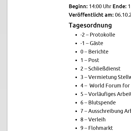
Be­ginn:
14:00 Uhr
Ende:
1
Ver­öf­fent­licht am:
06.10.
Ta­ges­ord­nung
-2 – Pro­to­kol­le
-1 – Gäste
0 – Be­rich­te
1 – Post
2 – Schließ­dienst
3 – Ver­mie­tung Stell­w
4 – World Forum for D
5 – Vor­läu­fi­ges Ar­be
6 – Blut­spen­de
7 – Aus­schrei­bung Ar­
8 – Ver­leih
9 – Floh­markt