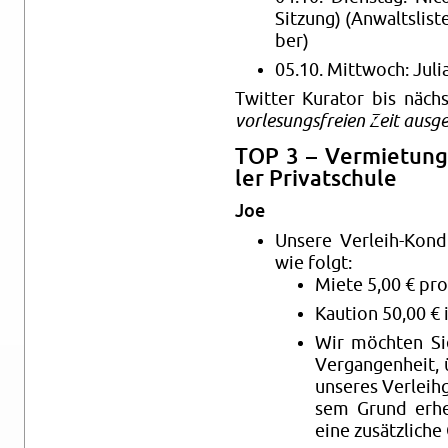
Sit­zung) (An­walts­lis
ber)
05.10. Mitt­woch: Juli
Twit­ter Ku­ra­tor bis nächs
vor­le­sungs­frei­en Zeit aus­g
TOP 3 – Ver­mie­tung 
ler Pri­vat­schu­le
Joe
Un­se­re Ver­leih-Kon­d
wie folgt:
Miete 5,00 € pro
Kau­ti­on 50,00 € 
Wir möch­ten Sie
Ver­gan­gen­heit,
un­se­res Ver­leih
sem Grund er­he
eine zu­sätz­li­ch