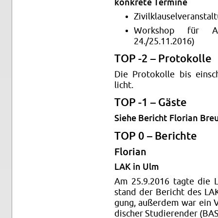
kon­kre­te Ter­mi­ne
Zi­vil­klau­sel­ver­an­sta
Work­shop für ASt
24./25.11.2016)
TOP -2 – Pro­to­kol­le
Die Pro­to­kol­le bis ein­s
licht.
TOP -1 – Gäste
Siehe Be­richt Flo­ri­an Breu
TOP 0 – Be­rich­te
Flo­ri­an
LAK in Ulm
Am 25.9.2016 tagte die L
stand der Be­richt des LAK P
gung, au­ßer­dem war ein Ve
di­scher Stu­die­ren­der (BAS