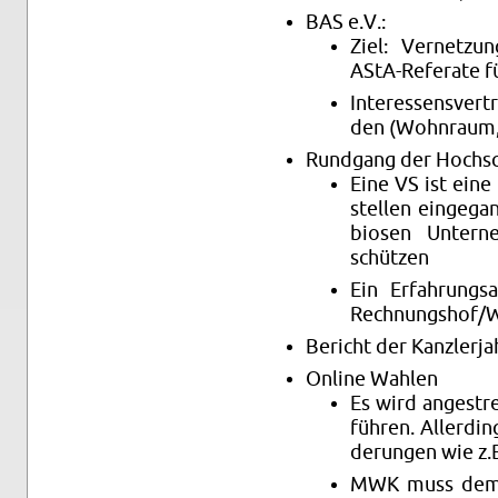
BAS e.V.:
Ziel: Ver­net­zun
AStA-Re­fe­ra­te für
In­ter­es­sens­ver
den (Wohn­raum, S
Rund­gang der Hoch­sc
Eine VS ist eine 
stel­len ein­ge­ga
bio­sen Un­ter­n
schüt­zen
Ein Er­fah­rungs
Rech­nungs­hof/Wi
Be­richt der Kanz­ler­ja
On­line Wah­len
Es wird an­ge­str
füh­ren. Al­ler­d
de­run­gen wie z.
MWK muss dem L