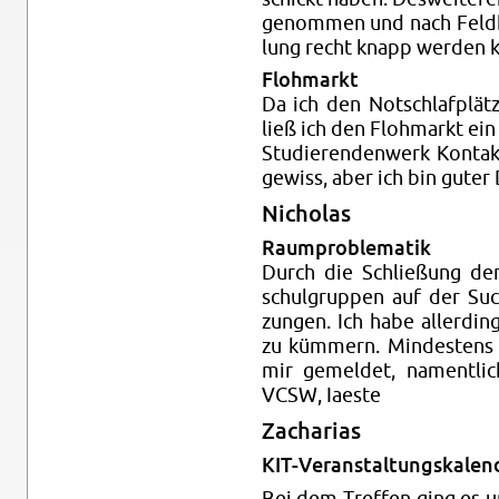
ge­nom­men und nach Feld­be
lung recht knapp wer­den k
Floh­markt
Da ich den Not­schlaf­plät­ze
ließ ich den Floh­markt ein
Stu­die­ren­den­werk Kon­ta
ge­wiss, aber ich bin guter
Ni­cho­las
Raum­pro­ble­ma­tik
Durch die Schlie­ßung der
schul­grup­pen auf der Su
zun­gen. Ich habe al­ler­din
zu küm­mern. Min­des­tens
mir ge­mel­det, na­ment­l
VCSW, Iaes­te
Za­cha­ri­as
KIT-Ver­an­stal­tungs­ka­len
Bei dem Tref­fen ging es um