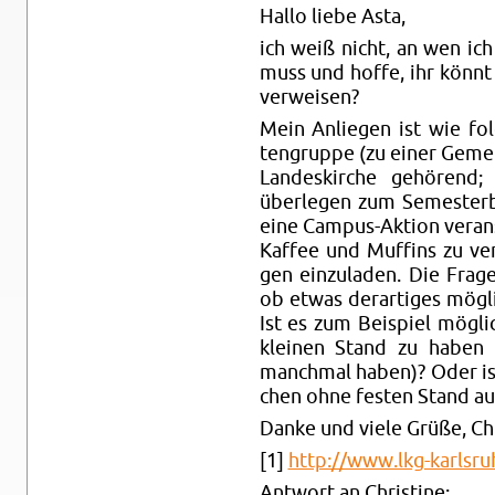
Hallo liebe Asta,
ich weiß nicht, an wen ic
muss und hoffe, ihr könnt m
ver­wei­sen?
Mein An­lie­gen ist wie folg
ten­grup­pe (zu einer Ge­mein
Lan­des­kir­che ge­hö­rend; 
über­le­gen zum Se­mes­ter­
eine Cam­pus-Ak­ti­on ver­an­s
Kaf­fee und Muf­fins zu ver­
gen ein­zu­la­den. Die Frag
ob etwas der­ar­ti­ges mög­
Ist es zum Bei­spiel mög­l
klei­nen Stand zu haben 
manch­mal haben)? Oder ist 
chen ohne fes­ten Stand au
Danke und viele Grüße, Chri
[1]
http://​www.​lkg-​karlsru
Ant­wort an Chris­ti­ne: