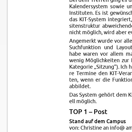
Ka­len­der­sys­tem sowie um
In­sti­tu­ten. Es ist ge­wün
das KIT-Sys­tem in­te­grie
siten­struk­tur ab­wei­chen
nicht mög­lich, wird aber eva
An­ge­merkt wurde vor allem
Such­funk­ti­on und Lay­ou
habe waren vor allem man­
wenig Mög­lich­kei­ten zur In
Ka­te­go­rie „Sit­zung“). Ich
re Ter­mi­ne den KIT-Ver­an
ten, wenn er die Funk­tio­na­
ab­bil­det.
Das Sys­tem ge­hört dem KIT
ell mög­lich.
TOP 1 – Post
Stand auf dem Cam­pus
von: Chris­ti­ne an info@ a