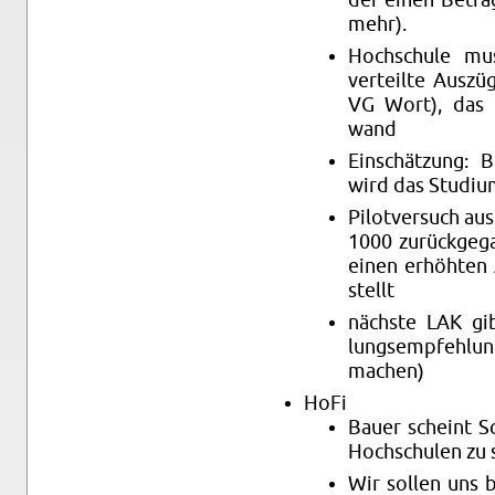
mehr).
Hoch­schu­le muss
ver­teil­te Aus­z
VG Wort), das er
wand
Ein­schät­zung: 
wird das Stu­di­u
Pi­lot­ver­such a
1000 zu­rück­ge­
einen er­höh­ten
stellt
nächs­te LAK gib
lungs­emp­feh­lun
ma­chen)
HoFi
Bauer scheint Sch
Hoch­schu­len zu 
Wir sol­len uns b