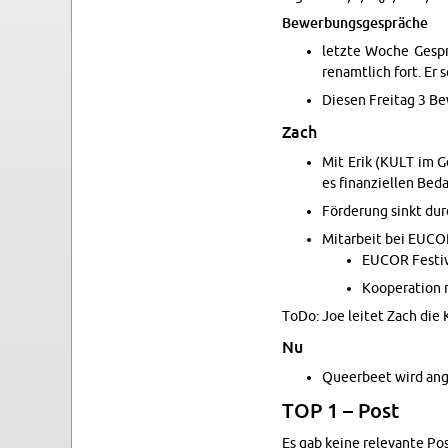
Be­wer­bungs­ge­sprä­che
letz­te Woche Ge­sprä
ren­amt­lich fort. Er 
Die­sen Frei­tag 3 Be­
Zach
Mit Erik (KULT im Ge
es fi­nan­zi­el­len Be­d
För­de­rung sinkt du
Mit­ar­beit bei EUCOR
EUCOR Fes­ti­va
Ko­ope­ra­ti­o
ToDo: Joe lei­tet Zach die K
Nu
Queer­beet wird an­g
TOP 1 – Post
Es gab keine re­le­van­te Pos