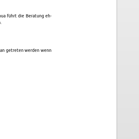
­hua führt die Be­ra­tung eh­
.
eran ge­tre­ten wer­den wenn