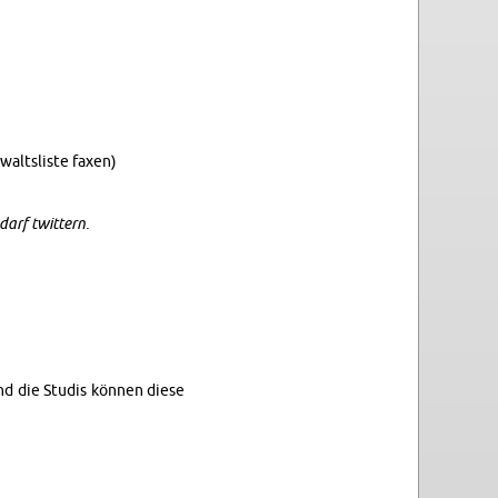
walts­lis­te faxen)
 darf twit­tern.
nd die Stu­dis kön­nen diese