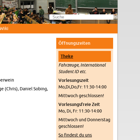
Wi­ki
Öff­nungs­zei­ten
Theke
Fahr­zeu­ge, In­ter­na­tio­nal
Stu­dent ID etc.
ber­wein
Vor­le­sungs­zeit
Mo,Di,Do,Fr: 11:30-14:00
 (Chris), Da­ni­el So­bing,
Mitt­woch ge­schlos­sen!
Vor­le­sungs­freie Zeit
Mo, Di, Fr: 11:30-14:00
Mitt­woch und Don­ners­tag
ge­schlos­sen!
So fin­dest du uns