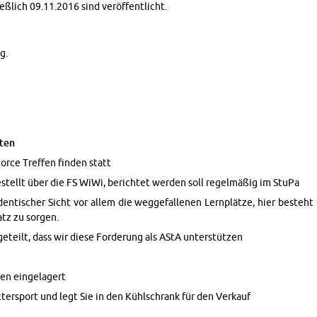
ieß­lich 09.11.2016 sind ver­öf­fent­licht.
g.
­ten
Force Tref­fen fin­den statt
­stellt über die FS WiWi, be­rich­tet wer­den soll re­gel­mä­ßig im StuPa
n­ti­scher Sicht vor allem die weg­ge­fal­le­nen Lern­plät­ze, hier be­steh
atz zu sor­gen.
e­teilt, dass wir diese For­de­rung als AStA un­ter­stüt­zen
en ein­ge­la­gert
­ter­sport und legt Sie in den Kühl­schrank für den Ver­kauf