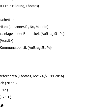
(AK Freie Bil­dung, Tho­mas)
­ar­bei­ten
i­ten (Jo­han­nes R., Nu, Ma­d­din)
ma­an­la­ge in der Bi­blio­thek (Auf­trag StuPa)
(Vor­sitz)
r Kom­mu­nal­po­li­tik (Auf­trag StuPa)
e­fe­ren­ten (Tho­mas, Joe: 24./25.11.2016)
äch (28.11.)
5.12.)
 (17.01.)
le