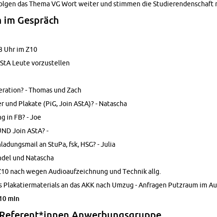
fol­gen das Thema VG Wort wei­ter und stim­men die Stu­die­ren­den­schaft
m im Ge­spräch
18 Uhr im Z10
StA Leute vor­zu­stel­len
a­ti­on? - Tho­mas und Zach
r und Pla­ka­te (PiG, Join AStA)? - Na­ta­scha
ung in FB? - Joe
 UND Join AStA? -
la­dungs­mail an StuPa, fsk, HSG? - Julia
n­del und Na­ta­scha
 Z10 nach wegen Au­dio­auf­zeich­nung und Tech­nik allg.
 Pla­ka­tier­ma­te­ri­als an das AKK nach Umzug - An­fra­gen Putz­raum im Au
 10 min
Re­fe­rent*innen An­wer­bungs­grup­pe