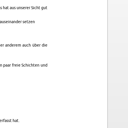
s hat aus un­se­rer Sicht gut
us­ein­an­der set­zen
nter an­de­rem auch über die
n paar freie Schich­ten und
r­fasst hat.