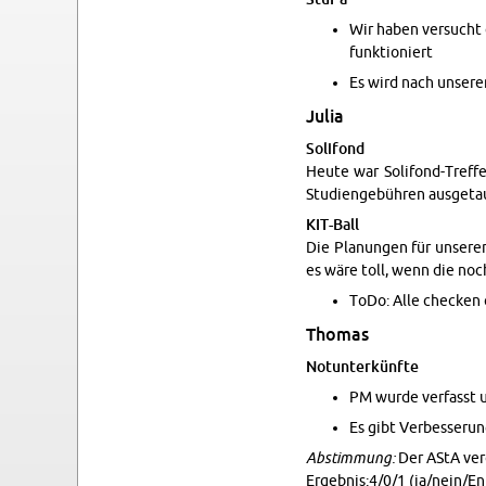
Wir haben ver­sucht d
funk­tio­niert
Es wird nach un­se­re
Julia
So­li­fond
Heute war So­li­fond-Tref­f
Stu­di­en­ge­büh­ren aus­ge­
KIT-Ball
Die Pla­nun­gen für un­se­
es wäre toll, wenn die noc
ToDo: Alle che­cken 
Tho­mas
Not­un­ter­künf­te
PM wurde ver­fasst u
Es gibt Ver­bes­se­run
Ab­stim­mung:
Der AStA ver­ö
Er­geb­nis:4/0/1 (ja/nein/En