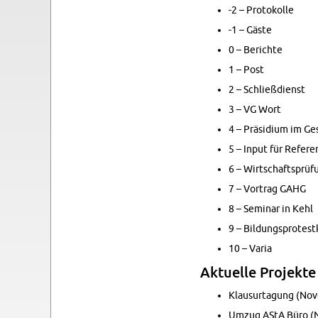
-2 – Pro­to­kol­le
-1 – Gäste
0 – Be­rich­te
1 – Post
2 – Schließ­dienst
3 – VG Wort
4 – Prä­si­di­um im Ge
5 – Input für Re­fe­r
6 – Wirt­schafts­prü­
7 – Vor­trag GAHG
8 – Se­mi­nar in Kehl
9 – Bil­dungs­pro­test
10 – Varia
Ak­tu­el­le Pro­jek­
Klau­sur­ta­gung (No
Umzug AStA Büro (N