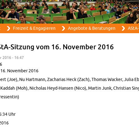
Direkt zum Inhalt
t
Frei­zeit & En­ga­gie­ren
An­ge­bo­te & Be­ra­tun­gen
AStA-
AStA-Sit­zung vom 16. No­vem­ber 2016
er 2016 - 16:47
16
m 16. No­vem­ber 2016
pert (Joe), Nu Hart­mann, Za­cha­ri­as Heck (Zach), Tho­mas Wa­cker, Julia E
d­dah (Moh), Ni­cho­las Heyd-Han­sen (Nico), Mar­tin Junk, Chris­ti­an Singe
­es­sen­tin)
6:34 Uhr
2016