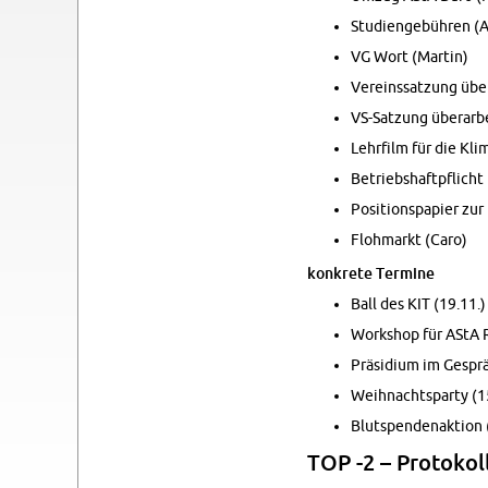
Stu­di­en­ge­büh­ren 
VG Wort (Mar­tin)
Ver­eins­sat­zung über
VS-Sat­zung über­ar­be
Lehr­film für die Kli­
Be­triebs­haft­pflicht 
Po­si­ti­ons­pa­pier zu
Floh­markt (Caro)
kon­kre­te Ter­mi­ne
Ball des KIT (19.11.)
Work­shop für AStA R
Prä­si­di­um im Ge­spr
Weih­nachts­par­ty (1
Blut­spen­den­ak­ti­on
TOP -2 – Pro­to­kol­