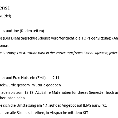
enst
 Nu(del)
mas und Joe (Rodeo rei­ten)
a (Der Diens­tags­schließ­dienst ver­öf­fent­licht die TOPs der Sit­zung) (An­
ho­mas
te Sit­zung:
Die Ku­ra­ti­on wird in der vor­le­sungs­frei­en Zeit aus­ge­setzt, jeder
ner und Frau Hol­stein (ZML) am 9.11.
­blick wurde ges­tern im StuPa ge­ge­ben
aden bis zum 15.12. ALLE ihre Ma­te­ria­li­en für die­ses Se­mes­ter hoch u
her­un­ter laden.
ie sich die Um­stel­lung am 1.1. auf das An­ge­bot auf ILIAS aus­wirkt.
l an alle Stu­dis schrei­ben, in Ab­spra­che mit dem KIT