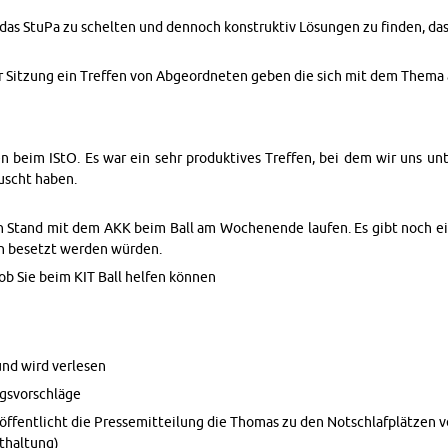
as StuPa zu schel­ten und den­noch kon­struk­tiv Lö­sun­gen zu fin­den, das
r Sit­zung ein Tref­fen von Ab­ge­ord­ne­ten geben die sich mit dem Thema a
en beim IStO. Es war ein sehr pro­duk­ti­ves Tref­fen, bei dem wir uns u
tauscht haben.
ren Stand mit dem AKK beim Ball am Wo­chen­en­de lau­fen. Es gibt noch ei
h be­setzt wer­den wür­den.
ob Sie beim KIT Ball hel­fen kön­nen
nd wird ver­le­sen
gs­vor­schlä­ge
f­fent­licht die Pres­se­mit­tei­lung die Tho­mas zu den Not­schlaf­plät­zen ve
t­hal­tung)