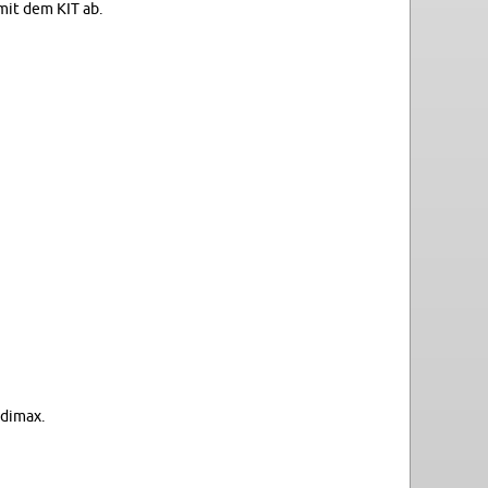
 mit dem KIT ab.
­di­max.