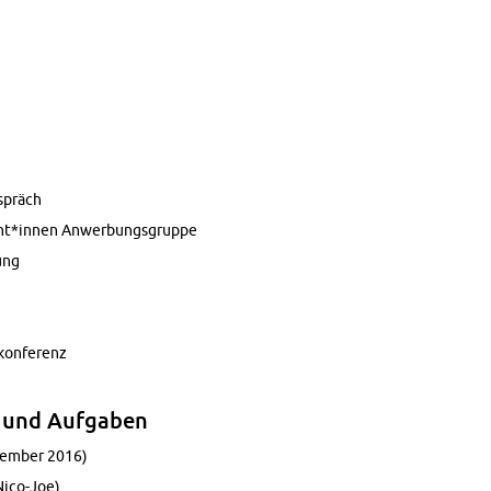
­spräch
ent*innen An­wer­bungs­grup­pe
fung
­kon­fe­renz
te und Auf­ga­ben
­vem­ber 2016)
i­co-Joe)