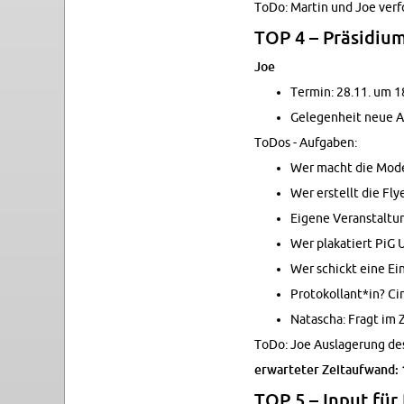
ToDo: Mar­tin und Joe ver­
TOP 4 – Prä­si­di­u
Joe
Ter­min: 28.11. um 
Ge­le­gen­heit neue A
ToDos - Auf­ga­ben:
Wer macht die Mo­der
Wer er­stellt die Flye
Ei­ge­ne Ver­an­stal­t
Wer pla­ka­tiert PiG
Wer schickt eine Ein­
Pro­to­kol­lant*in? Ci
Na­ta­scha: Fragt im
ToDo: Joe Aus­la­ge­rung des
er­war­te­ter Zeit­auf­wand:
TOP 5 – Input für 