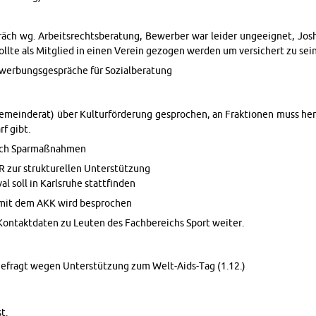
ch wg. Ar­beits­rechts­be­ra­tung, Be­wer­ber war lei­der un­ge­eig­net, Jos
soll­te als Mit­glied in einen Ver­ein ge­zo­gen wer­den um ver­si­chert zu sein
wer­bungs­ge­sprä­che für So­zi­al­be­ra­tung
­mein­de­rat) über Kul­tur­för­de­rung ge­spro­chen, an Frak­tio­nen muss h
arf gibt.
rch Spar­maß­nah­men
 zur struk­tu­rel­len Un­ter­stüt­zung
l soll in Karls­ru­he statt­fin­den
n mit dem AKK wird be­spro­chen
on­takt­da­ten zu Leu­ten des Fach­be­reichs Sport wei­ter.
e­fragt wegen Un­ter­stüt­zung zum Welt-Aids-Tag (1.12.)
t.