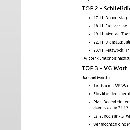
TOP 2 – Schließ­di
17.11. Don­ners­tag:
18.11. Frei­tag: Joe
19.11. Mon­tag: Tho­
22.11. Diens­tag: Juli
23.11. Mitt­woch: T
Twit­ter Ku­ra­tor bis nächs­
TOP 3 – VG Wort
Joe und Mar­tin
Tref­fen mit VP Wan­
Ein ak­tu­el­ler Über
Plan: Do­zent*innen l
dann bis zum 31.12. 
Es ist noch un­klar w
Wir möch­ten eine Mai