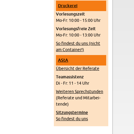
Dru­cke­rei
Vor­le­sungs­zeit
Mo-Fr: 10:00 - 15:00 Uhr
Vor­le­sungs­freie Zeit
Mo-Fr: 10:00 - 13:00 Uhr
So fin­dest du uns (nicht
am Con­tai­ner!)
AStA
Über­sicht der Re­fe­ra­te
Tea­m­as­sis­tenz
Di - Fr: 11 - 14 Uhr
Wei­te­ren Sprech­stun­den
(Re­fe­ra­te und Mit­ar­bei­
ten­de)
Sit­zungs­ter­mi­ne
So fin­dest du uns