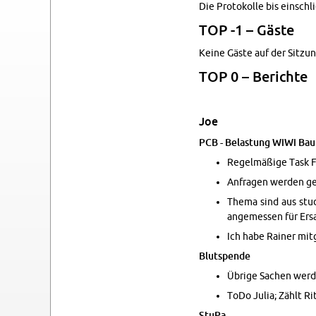
Die Pro­to­kol­le bis ein­schl
TOP -1 – Gäste
Keine Gäste auf der Sit­zun
TOP 0 – Be­rich­te
Joe
PCB - Be­las­tung WiWi Bau
Re­gel­mä­ßi­ge Task 
An­fra­gen wer­den ge
Thema sind aus stu­de
an­ge­mes­sen für Er­s
Ich habe Rai­ner mit­g
Blut­spen­de
Üb­ri­ge Sa­chen wer­d
ToDo Julia; Zählt Rit
StuPa