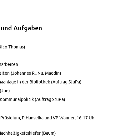
te und Auf­ga­ben
i­co-Tho­mas)
­ar­bei­ten
i­ten (Jo­han­nes R., Nu, Ma­d­din)
ma­an­la­ge in der Bi­blio­thek (Auf­trag StuPa)
 (Joe)
r Kom­mu­nal­po­li­tik (Auf­trag StuPa)
Prä­si­di­um, P Han­sel­ka und VP Wan­ner, 16-17 Uhr
ach­hal­tig­keits­kie­fer (Baum)