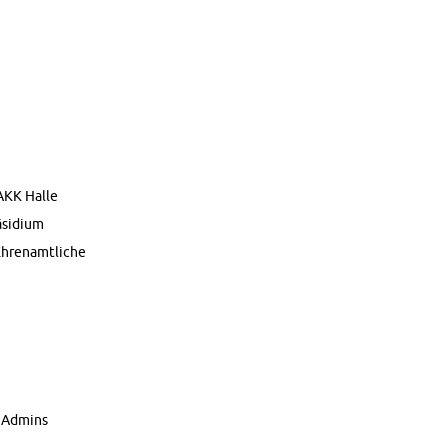
 AKK Halle
si­di­um
h­ren­amt­li­che
 Ad­mins