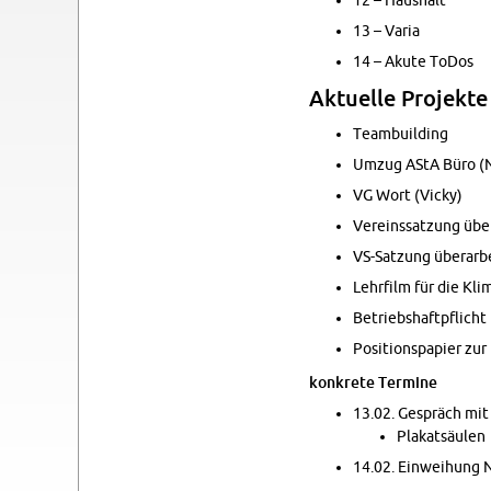
12 – Haus­halt
13 – Varia
14 – Akute ToDos
Ak­tu­el­le Pro­jek­
Team­buil­ding
Umzug AStA Büro (N
VG Wort (Vicky)
Ver­eins­sat­zung über
VS-Sat­zung über­ar­be
Lehr­film für die Kli­
Be­triebs­haft­pflicht
Po­si­ti­ons­pa­pier zu
kon­kre­te Ter­mi­ne
13.02. Ge­spräch mit 
Pla­kat­säu­len
14.02. Ein­wei­hung N