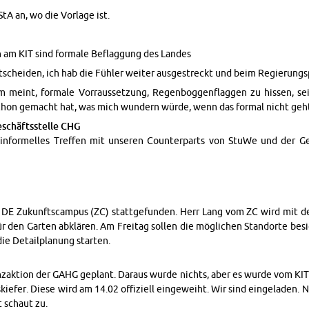
A an, wo die Vor­la­ge ist.
n am KIT sind for­ma­le Be­flag­gung des Lan­des
schei­den, ich hab die Füh­ler wei­ter aus­ge­streckt und beim Re­gie­rungs­pr
i­um meint, for­ma­le Vorraus­set­zung, Re­gen­bog­gen­flag­gen zu his­sen,
chon ge­macht hat, was mich wun­dern würde, wenn das for­mal nicht geht 
schäfts­stel­le CHG
n­for­mel­les Tref­fen mit un­se­ren Coun­ter­parts von StuWe und der Ge­
r DE Zu­kunfts­cam­pus (ZC) statt­ge­fun­den. Herr Lang vom ZC wird mit
ür den Gar­ten ab­klä­ren. Am Frei­tag sol­len die mög­li­chen Stand­or­te be­s
 De­tail­pla­nung star­ten.
­ak­ti­on der GAHG ge­plant. Dar­aus wurde nichts, aber es wurde vom KIT 
s­kie­fer. Diese wird am 14.02 of­fi­zi­ell ein­ge­weiht. Wir sind ein­ge­la­den
t schaut zu.