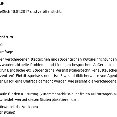
le
ieß­lich 18.01.2017 sind ver­öf­fent­licht.
zen­trum
Böer
 Um­fra­ge
en ver­schie­de­nen städ­ti­schen und stu­den­ti­schen Kul­tur­ein­rich­tun­ge
 wur­den ak­tu­el­le Pro­ble­me und Lö­sun­gen be­spro­chen. Au­ßer­dem sol
 für Band­su­che etc Stu­den­ti­sche Ver­an­stal­tungs­tech­ni­ker aus­tau
r­zen­tren? Ein­tritts­prei­se stu­den­tisch? → sind üb­li­cher­wei­se von Agen
en Es soll eine Um­fra­ge ge­macht wer­den, wie prä­sent die ver­schie­de­nen
säu­le für den Kul­tur­ring (Zu­sam­men­schluss aller frei­en Kul­tur­trä­ger) 
schei­det, wer auf die­sen Säu­len pla­ka­tie­ren darf.
r­wor­tet das Vor­ha­ben.
t­hal­tung)