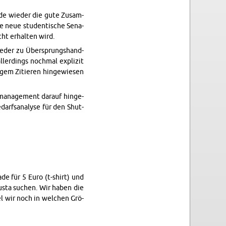
de wie­der die gute Zu­sam­
e neue stu­den­ti­sche Se­na­
ht er­hal­ten wird.
e­der zu Über­sprungs­hand­
ler­dings noch­mal ex­pli­zit
gem Zi­tie­ren hin­ge­wie­sen
a­nage­ment dar­auf hin­ge­
darfs­ana­ly­se für den Shut­
a­de für 5 Euro (t-shirt) und
m usta su­chen. Wir haben die
iel wir noch in wel­chen Grö­