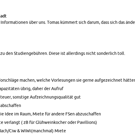
tadt
In­for­ma­tio­nen über uns. Tomas küm­mert sich darum, dass sich das än­der
 den Stu­di­en­ge­büh­ren. Diese ist al­ler­dings nicht son­der­lich toll.
or­schlä­ge ma­chen, wel­che Vor­le­sun­gen sie gerne auf­ge­zeich­net hät­te
a­zi­tä­ten übrig, daher der Auf­ruf
euer, sons­ti­ge Auf­zeich­nungs­qua­li­tät gut
ab­schaf­fen
die Idee im Raum, Miete für an­de­re FSen ab­zu­schaf­fen
e ver­langt ( zB für Glüh­wein­ko­cher oder Pa­vil­li­ons)
r Mach/Ciw & WiWi(manch­mal) Miete