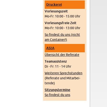
Dru­cke­rei
Vor­le­sungs­zeit
Mo-Fr: 10:00 - 15:00 Uhr
Vor­le­sungs­freie Zeit
Mo-Fr: 10:00 - 13:00 Uhr
So fin­dest du uns (nicht
am Con­tai­ner!)
AStA
Über­sicht der Re­fe­ra­te
Tea­m­as­sis­tenz
Di - Fr: 11 - 14 Uhr
Wei­te­ren Sprech­stun­den
(Re­fe­ra­te und Mit­ar­bei­
ten­de)
Sit­zungs­ter­mi­ne
So fin­dest du uns