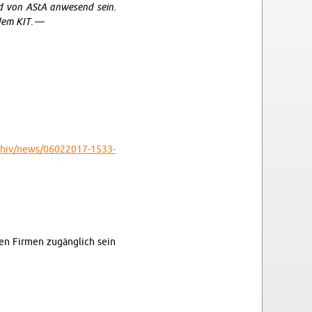
and von AStA an­we­send sein.
 dem KIT.
—
rchiv/​news/​06022017-​1533-​
nen Fir­men zu­gäng­lich sein