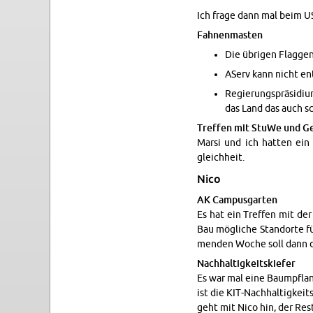
Ich frage dann mal beim USt
Fah­nen­mas­ten
Die üb­ri­gen Flag­ge
AServ kann nicht ent­
Re­gie­rungs­prä­si­d
das Land das auch s
Tref­fen mit StuWe und Ge­
Marsi und ich hat­ten ein i
gleich­heit.
Nico
AK Cam­pus­gar­ten
Es hat ein Tref­fen mit de
Bau mög­li­che Stand­or­te f
men­den Woche soll dann die
Nach­hal­tig­keits­kie­fer
Es war mal eine Baum­pflanz
ist die KIT-Nach­hal­tig­keit
geht mit Nico hin, der Res