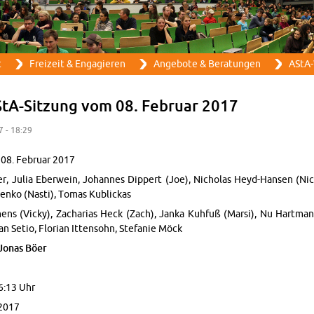
Direkt zum Inhalt
t
Frei­zeit & En­ga­gie­ren
An­ge­bo­te & Be­ra­tun­gen
AStA-
StA-Sit­zung vom 08. Fe­bru­ar 2017
7 - 18:29
 08. Fe­bru­ar 2017
, Julia Eber­wein, Jo­han­nes Dip­pert (Joe), Ni­cho­las Heyd-Han­sen (Nico
hen­ko (Nasti), Tomas Ku­blick­as
mens (Vicky), Za­cha­ri­as Heck (Zach), Janka Kuh­fuß (Marsi), Nu Hart­mann
n Setio, Flo­ri­an It­ten­sohn, Ste­fa­nie Möck
, Jonas Böer
6:13 Uhr
2017