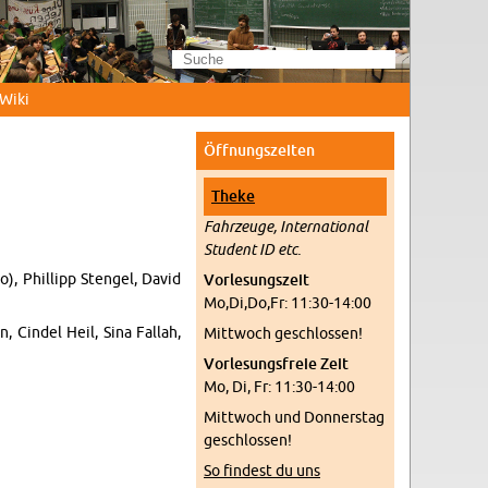
Wi­ki
Öff­nungs­zei­ten
Theke
Fahr­zeu­ge, In­ter­na­tio­nal
Stu­dent ID etc.
), Phil­lipp Sten­gel, David
Vor­le­sungs­zeit
Mo,Di,Do,Fr: 11:30-14:00
, Cin­del Heil, Sina Fal­lah,
Mitt­woch ge­schlos­sen!
Vor­le­sungs­freie Zeit
Mo, Di, Fr: 11:30-14:00
Mitt­woch und Don­ners­tag
ge­schlos­sen!
So fin­dest du uns