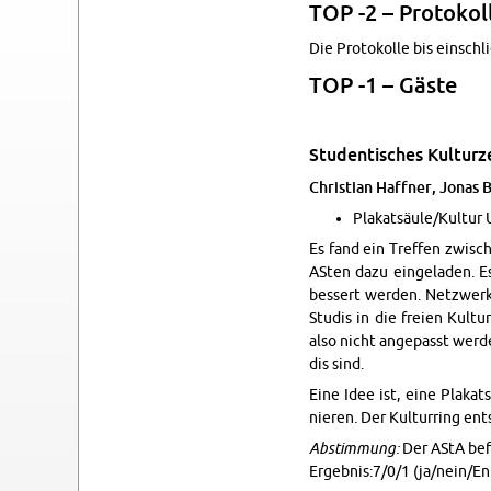
TOP -2 – Pro­to­kol­
Die Pro­to­kol­le bis ein­schl
TOP -1 – Gäste
Stu­den­ti­sches Kul­tur­
Chris­ti­an Haff­ner, Jonas 
Pla­kat­säu­le/Kul­tur
Es fand ein Tref­fen zwi­sch
ASten dazu ein­ge­la­den. Es
bes­sert wer­den. Netz­werk
Stu­dis in die frei­en Kul­tu
also nicht an­ge­passt wer­d
dis sind.
Eine Idee ist, eine Pla­kat­
nie­ren. Der Kul­tur­ring ent­
Ab­stim­mung:
Der AStA be­fü
Er­geb­nis:7/0/1 (ja/nein/En