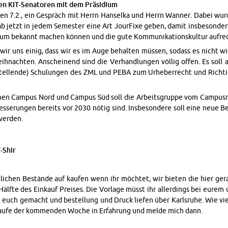
en KIT-Se­na­to­ren mit dem Prä­si­di­um
den 7.2., ein Ge­spräch mit Herrn Han­sel­ka und Herrn Wan­ner. Dabei wur
 ab jetzt in jedem Se­mes­ter eine Art Jour­Fi­xe geben, damit ins­be­son­de­r
i­um be­kannt ma­chen kön­nen und die gute Kom­mu­ni­ka­ti­ons­kul­tur auf­rec
 uns einig, dass wir es im Auge be­hal­ten müs­sen, so­dass es nicht wi
ach­ten. An­schei­nend sind die Ver­hand­lun­gen völ­lig offen. Es soll al­
stel­len­de) Schu­lun­gen des ZML und PEBA zum Ur­he­ber­recht und Rich­ti­
chen Cam­pus Nord und Cam­pus Süd soll die Ar­beits­grup­pe vom Cam­pus­m
s­se­run­gen be­reits vor 2030 nötig sind. Ins­be­son­de­re soll eine neue Be­
wer­den.
T-Shir
­li­chen Be­stän­de auf kau­fen wenn ihr möch­tet, wir bie­ten die hier ge­r
Hälf­te des Ein­kauf Prei­ses. Die Vor­la­ge müsst ihr al­ler­dings bei eure
it euch ge­macht und be­stel­lung und Druck lie­fen über Karls­ru­he. Wie v
Laufe der kom­men­den Woche in Er­fah­rung und melde mich dann.