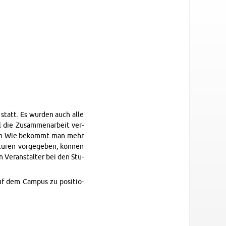
n statt. Es wur­den auch alle
l die Zu­sam­men­ar­beit ver­
­schen Wie be­kommt man mehr
­tu­ren vor­ge­ge­ben, kön­nen
 Ver­an­stal­ter bei den Stu­
auf dem Cam­pus zu po­si­tio­