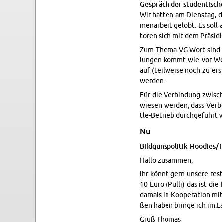
Ge­spräch der stu­den­ti­sch
Wir hat­ten am Diens­tag, 
men­ar­beit ge­lobt. Es soll
to­ren sich mit dem Prä­si­d
Zum Thema VG Wort sind wir
lun­gen kommt wie vor Weih­n
auf (teil­wei­se noch zu er­
wer­den.
Für die Ver­bin­dung zwi­s
wie­sen wer­den, dass Ver­be
tle-Be­trieb durch­ge­führt 
Nu
Bild­guns­po­li­tik-Hoo­dies/
Hallo zu­sam­men,
ihr könnt gern un­se­re rest
10 Euro (Pulli) das ist die 
da­mals in Ko­ope­ra­ti­on m
ßen haben brin­ge ich im.​
Gruß Tho­mas