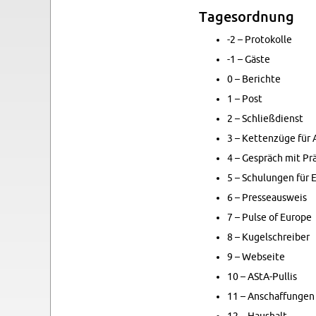
Ta­ges­ord­nung
-2 – Pro­to­kol­le
-1 – Gäste
0 – Be­rich­te
1 – Post
2 – Schließ­dienst
3 – Ket­ten­zü­ge für
4 – Ge­spräch mit Prä­
5 – Schu­lun­gen für E
6 – Pres­se­aus­weis
7 – Pulse of Eu­ro­pe
8 – Ku­gel­schrei­ber
9 – Web­sei­te
10 – AStA-Pul­lis
11 – An­schaf­fun­gen