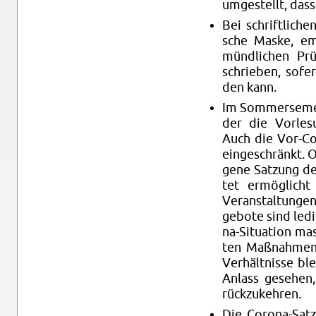
um­ge­stellt, dass
Bei schrift­li­che
sche Maske, emp
münd­li­chen Pr
schrie­ben, so­fe
den kann.
Im Som­mer­se­mes
der die Vor­le­s
Auch die Vor-Co­
ein­ge­schränkt. O
ge­ne Sat­zung de
tet er­mög­licht
Ver­an­stal­tun­ge
ge­bo­te sind le­di
na-Si­tua­ti­on ma
ten Maß­nah­men 
Ver­hält­nis­se b
An­lass ge­se­hen
rück­zu­keh­ren.
Die Co­ro­na-Sa