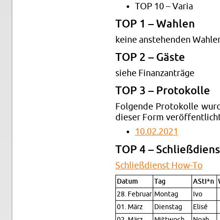
TOP 10 – Varia
TOP 1 – Wah­len
keine an­ste­hen­den Wah­le
TOP 2 – Gäste
siehe Fi­nanz­an­trä­ge
TOP 3 – Pro­to­kol­le
Fol­gen­de Pro­to­kol­le wu
die­ser Form ver­öf­fent­lich
10.02.2021
TOP 4 – Schließ­diens
Schließ­dienst How-To
Datum
Tag
ASti*n
28. Fe­bru­ar
Mon­tag
Ivo
01. März
Diens­tag
Elisé
02. März
Mitt­woch
Noah