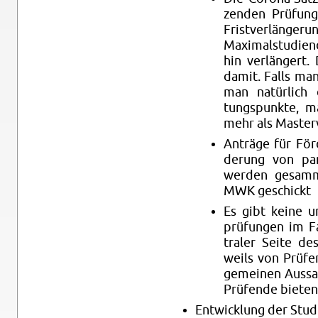
zen­den Prü­fung
Frist­ver­län­ge­ru
Ma­xi­mal­stu­di­
hin ver­län­gert.
damit. Falls man
man na­tür­lich 
tungs­punk­te, 
mehr als Mas­ter­v
An­trä­ge für Fö
de­rung von pan­
wer­den ge­sam
MWK ge­schickt
Es gibt keine um­
prü­fun­gen im Fa
tra­ler Seite des
weils von Prü­fer
ge­mei­nen Aus­sa
Prü­fen­de bie­ten
Ent­wick­lung der Stu­d