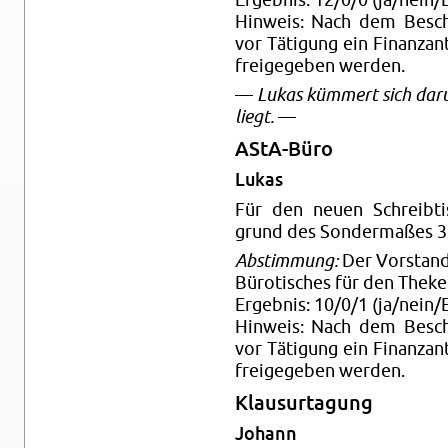
Hin­weis: Nach dem Be­sch
vor Tä­ti­gung ein Fi­nanz­a
frei­ge­ge­ben wer­den.
—
Lukas küm­mert sich dar
liegt.
—
AStA-Bü­ro
Lukas
Für den neuen Schreib­tis
grund des Son­der­ma­ßes 35
Ab­stim­mung:
Der Vor­stand 
Bü­ro­ti­sches für den The­ke
Er­geb­nis: 10/0/1 (ja/nein/E
Hin­weis: Nach dem Be­sch
vor Tä­ti­gung ein Fi­nanz­a
frei­ge­ge­ben wer­den.
Klau­sur­ta­gung
Jo­hann