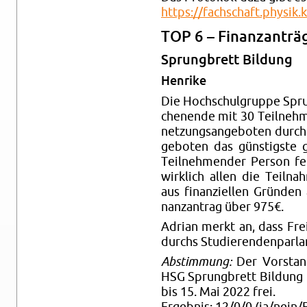
https://​fachschaft.​physik.​
TOP 6 – Fi­nanz­an­trä­
Sprung­brett Bil­dung
Hen­ri­ke
Die Hoch­schul­grup­pe Spru
chen­en­de mit 30 Teil­neh­
net­zungs­an­ge­bo­ten durc
ge­bo­ten das güns­tigs­te 
Teil­neh­men­der Per­son 
wirk­lich allen die Teil­n
aus fi­nan­zi­el­len Grün­de
nanz­an­trag über 975€.
Adri­an merkt an, dass Fr
durchs Stu­die­ren­den­par­
Ab­stim­mung:
Der Vor­stand
HSG Sprung­brett Bil­dung f
bis 15. Mai 2022 frei.
Er­geb­nis: 12/0/0 (ja/nein/E