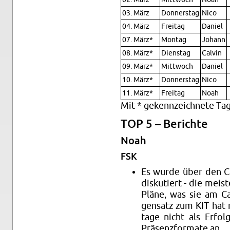
03. März
Don­ners­tag
Nico
04. März
Frei­tag
Da­ni­el
07. März*
Mon­tag
Jo­hann
08. März*
Diens­tag
Cal­vin
09. März*
Mitt­woch
Da­ni­el
10. März*
Don­ners­tag
Nico
11. März*
Frei­tag
Noah
Mit * ge­kenn­zeich­ne­te Ta
TOP 5 – Be­rich­te
Noah
FSK
Es wurde über den Cam­
dis­ku­tiert - die mei
Pläne, was sie am Ca
gen­satz zum KIT hat ma
ta­ge nicht als Er­f
Prä­senz­for­ma­te an.