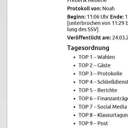
Fre­de­rik He­ber­le
Pro­to­koll von:
Noah
Be­ginn:
11:06 Uhr
Ende:
1
[un­ter­bro­chen von 11:29 
lung des SSV]
Ver­öf­fent­licht am:
24.03.
Ta­ges­ord­nung
TOP 1 – Wah­len
TOP 2 – Gäste
TOP 3 – Pro­to­kol­le
TOP 4 – Schließ­diens
TOP 5 – Be­rich­te
TOP 6 – Fi­nanz­an­trä­g
TOP 7 – So­ci­al Media
TOP 8 – Klau­sur­ta­gu
TOP 9 – Post