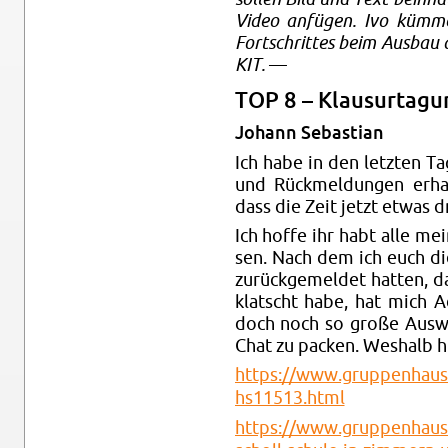
Video an­fü­gen. Ivo küm­m
Fort­schrit­tes beim Aus­bau 
KIT.
—
TOP 8 – Klau­sur­ta­g
Jo­hann Se­bas­ti­an
Ich habe in den letz­ten Ta
und Rück­mel­dun­gen er­ha
dass die Zeit jetzt etwas d
Ich hoffe ihr habt alle mei
sen. Nach dem ich euch die
zu­rück­ge­mel­det hat­ten,
klatscht habe, hat mich Adr
doch noch so große Aus­wa
Chat zu pa­cken. Wes­halb h
https://​www.​gruppenhaus.​d
hs11513.​html
https://​www.​gruppenhaus.​