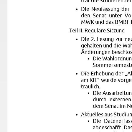
traf die Stu­die­ren­den
Die Neu­fas­sung der
den Senat unter Vor
MWK und das BMBF be
Teil II: Re­gu­lä­re Sit­zung
Die 2. Le­sung zur n
ge­hal­ten und die Wahl
Än­de­run­gen be­schlos
Die Wahl­ord­nu
Som­mer­se­mes­te
Die Er­he­bung der „Ak­t
am KIT“ wurde vor­ge­st
trau­lich.
Die Aus­ar­bei­tun
durch ex­ter­nen
dem Senat im No­
Ak­tu­el­les aus Stu­di
Die Da­ten­er­fas
ab­ge­schafft. Da