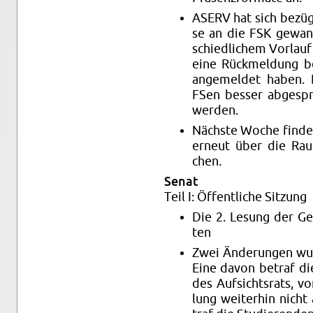
ASERV hat sich be­züg
se an die FSK ge­wan
schied­li­chem Vor­lau
eine Rück­mel­dung be
an­ge­mel­det haben.
FSen bes­ser ab­ge­s
wer­den.
Nächs­te Woche fin­de
er­neut über die Rau
chen.
Senat
Teil I: Öf­fent­li­che Sit­zung
Die 2. Le­sung der Ge
ten
Zwei Än­de­run­gen wu
Eine davon be­traf die
des Auf­sichts­rats, v
lung wei­ter­hin nicht 