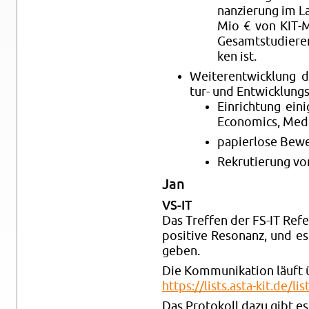
nan­zie­rung im 
Mio € von KIT-Mi
Ge­samt­stu­die­
ken ist.
Wei­ter­ent­wick­lung d
tur- und Ent­wick­lung
Ein­rich­tung ei­ni
Eco­no­mics, Me­di
pa­pier­lo­se Be­
Re­kru­tie­rung vo
Jan
VS-IT
Das Tref­fen der FS-IT Re­fe­
po­si­ti­ve Re­so­nanz, und e
geben.
Die Kom­mu­ni­ka­ti­on läuft ü
https://​lists.​asta-​kit.​de/​lis
Das Pro­to­koll dazu gibt es