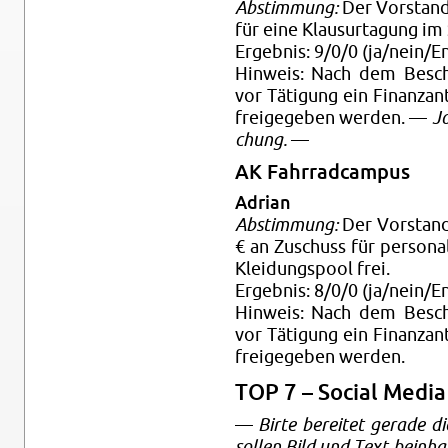
Ab­stim­mung:
Der Vor­stand
für eine Klau­sur­ta­gung im
Er­geb­nis: 9/0/0 (ja/nein/En
Hin­weis: Nach dem Be­sch
vor Tä­ti­gung ein Fi­nanz­a
frei­ge­ge­ben wer­den. —
Jo
chung.
—
AK Fahr­rad­cam­pus
Adri­an
Ab­stim­mung:
Der Vor­stand
€ an Zu­schuss für per­so­na
Klei­dungs­pool frei.
Er­geb­nis: 8/0/0 (ja/nein/En
Hin­weis: Nach dem Be­sch
vor Tä­ti­gung ein Fi­nanz­a
frei­ge­ge­ben wer­den.
TOP 7 – So­ci­al Media
—
Birte be­rei­tet ge­ra­de d
sol­len Bild und Text be­inh