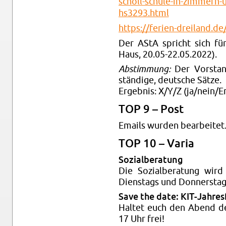
scholl-​schule-​in-​zimmern-​u
hs3293.​html
https://​ferien-​dreiland.​de/
Der AStA spricht sich für d
Haus, 20.05-22.05.2022).
Ab­stim­mung:
Der Vor­stand
stän­di­ge, deut­sche Sätze.
Er­geb­nis: X/Y/Z (ja/nein/En
TOP 9 – Post
Emails wur­den be­ar­bei­tet
TOP 10 – Varia
So­zi­al­be­ra­tung
Die So­zi­al­be­ra­tung wi
Diens­tags und Don­ners­tag
Save the date: KIT-Jah­res­
Hal­tet euch den Abend des
17 Uhr frei!