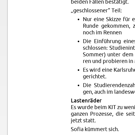
bei­den Fäl­len be­stä­tigt.
„ge­schlos­se­ner“ Teil:
Nur eine Skiz­ze für ei
Runde ge­kom­men, zw
noch im Ren­nen
Die Ein­füh­rung eines
schlos­sen: Stu­di­en­in
Som­mer) unter dem Mo
ren und pro­bie­ren in
Es wird eine Karls­ru­h
ge­rich­tet.
Die Stu­die­ren­den­z
gen, auch im lan­des­we
Las­ten­rä­der
Es wurde beim KIT zu wenig
gan­zen Pro­zes­se, die sei
jetzt statt.
Sofia küm­mert sich.