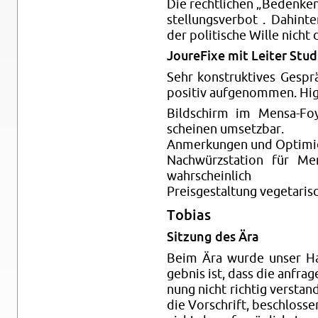
Die recht­li­chen „Be­den­ke
stel­lungs­ver­bot . Da­hin
der po­li­ti­sche Wille nicht
Jou­re­Fi­xe mit Lei­ter Stu­
Sehr kon­struk­ti­ves Ge­sp
po­si­tiv auf­ge­nom­men. Hig
Bild­schirm im Men­sa-F
schei­nen um­setz­bar.
An­mer­kun­gen und Op­ti­mi
Nach­würz­sta­ti­on für Me
wahr­schein­lich
Preis­ge­stal­tung ve­ge­ta­ri­
To­bi­as
Sit­zung des Ära
Beim Ära wurde unser Haus
geb­nis ist, dass die an­fra­
nung nicht rich­tig ver­stan
die Vor­schrift, be­schlos­s