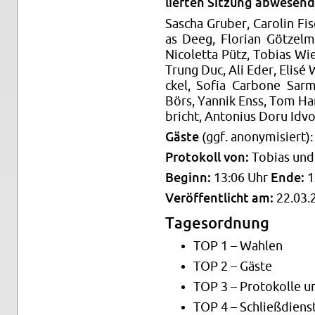
lier­ten Sit­zung ab­we­send
Sa­scha Gru­ber, Ca­ro­lin Fi­
as Deeg, Flo­ri­an Göt­zel­
Ni­colet­ta Pütz, To­bi­as W
Trung Duc, Ali Eder, Elisé
ckel, Sofia Car­bo­ne Sar­m
Börs, Yan­nik Enss, Tom Hans
bricht, An­to­ni­us Doru Id­vor
Gäste
(ggf. an­ony­mi­siert): 
Pro­to­koll von:
To­bi­as und
Be­ginn:
13:06 Uhr
Ende:
1
Ver­öf­fent­licht am:
22.03.
Ta­ges­ord­nung
TOP 1 – Wah­len
TOP 2 – Gäste
TOP 3 – Pro­to­kol­le un
TOP 4 – Schließ­diens