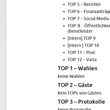
TOP 5 – Be­rich­te
TOP 6 – Fi­nanz­an­trä­g
TOP 7 – So­ci­al Media
TOP 8 - Öf­fent­lich­kei
dienst­leis­ter
[in­tern] TOP 9
[in­tern ] TOP 10
TOP 11 – Post
TOP 12 – Varia
TOP 1 – Wah­len
keine Wah­len
TOP 2 – Gäste
Kein TOPs von Gäs­ten.
TOP 3 – Pro­to­kol­le
keine Pro­to­kol­le