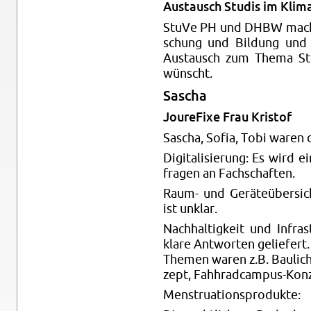
Aus­tausch Stu­dis im Kli­m
StuVe PH und DHBW ma­chen
schung und Bil­dung und AK 
Aus­tausch zum Thema Stu­
wünscht.
Sa­scha
Jou­re­Fi­xe Frau Kris­tof
Sa­scha, Sofia, Tobi waren 
Di­gi­ta­li­sie­rung: Es wird 
fra­gen an Fach­schaf­ten.
Raum- und Ge­rä­te­über­sich
ist un­klar.
Nach­hal­tig­keit und In­fra­
klare Ant­wor­ten ge­lie­fert.
The­men waren z.B. Bau­li­che
zept, Fahhr­ad­cam­pus-Kon­
Mens­trua­ti­ons­pro­duk­te: