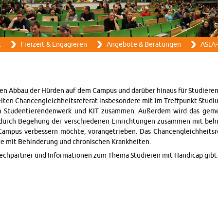
Direkt zum Inhalt
t
Frei­zeit & En­ga­gie­ren
An­ge­bo­te & Be­ra­tun­gen
AStA-
en Abbau der Hür­den auf dem Cam­pus und dar­über hin­aus für Stu­die­ren­de
i­ten Chan­cen­gleich­heits­re­fe­rat ins­be­son­de­re mit im Treff­punkt Stu­di­
von Stu­den­tie­ren­den­werk und KIT zu­sam­men. Au­ßer­dem wird das ge­m
ie durch Be­ge­hung der ver­schie­de­nen Ein­rich­tun­gen zu­sam­men mit be­hi
 Cam­pus ver­bes­sern möch­te, vor­an­ge­trie­ben. Das Chan­cen­gleich­heits­r
­de mit Be­hin­de­rung und chro­ni­schen Krank­hei­ten.
ech­part­ner und In­for­ma­tio­nen zum Thema Stu­die­ren mit Han­di­cap gib