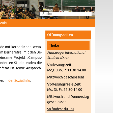
Wi­ki
Öff­nungs­zei­ten
Theke
 mit kör­per­li­cher Be­ein­
um Bar­rie­re­frei mit den Be­
Fahr­zeu­ge, In­ter­na­tio­nal
ein­sa­me Pro­jekt „Cam­pus-
Stu­dent ID etc.
n­der­ten Stu­die­ren­den die
Vor­le­sungs­zeit
e­fe­rat ist somit An­sprech­
Mo,Di,Do,Fr: 11:30-14:00
Mitt­woch ge­schlos­sen!
t es
in der So­zial­In­fo
.
Vor­le­sungs­freie Zeit
Mo, Di, Fr: 11:30-14:00
Mitt­woch und Don­ners­tag
ge­schlos­sen!
So fin­dest du uns