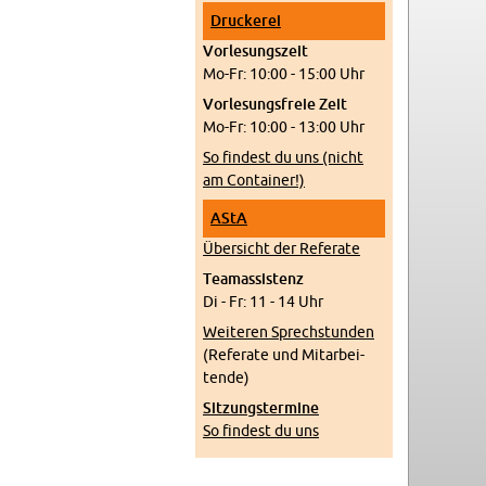
Dru­cke­rei
Vor­le­sungs­zeit
Mo-Fr: 10:00 - 15:00 Uhr
Vor­le­sungs­freie Zeit
Mo-Fr: 10:00 - 13:00 Uhr
So fin­dest du uns (nicht
am Con­tai­ner!)
AStA
Über­sicht der Re­fe­ra­te
Tea­m­as­sis­tenz
Di - Fr: 11 - 14 Uhr
Wei­te­ren Sprech­stun­den
(Re­fe­ra­te und Mit­ar­bei­
ten­de)
Sit­zungs­ter­mi­ne
So fin­dest du uns