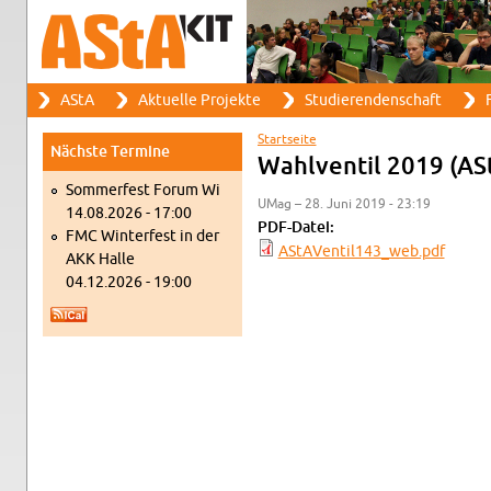
Suche
AStA
Ak­tu­el­le Pro­jek­te
Stu­die­ren­den­schaft
F
Such­for­mu­lar
Haupt­me­nü
Start­sei­te
Nächs­te Ter­mi­ne
Sie sind hier
Wahl­ven­til 2019 (AS
Som­mer­fest Forum Wi
UMag – 28. Juni 2019 - 23:19
14.08.2026 - 17:00
PDF-Da­tei:
FMC Win­ter­fest in der
ASt­AVen­til143_web.pdf
AKK Halle
04.12.2026 - 19:00