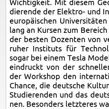
Wich­tig­keit. Mit die­sem Ge
die­ren­de der Elek­tro- und In
eu­ro­päi­schen Uni­ver­si­tä­
lang an Kur­sen zum Be­reich de
der bes­ten Do­zen­ten von ver
ru­her In­sti­tuts für Tech­no­
sogar bei einem Tesla Model 
ein­druckt von der schnel­le
der Work­shop den in­ter­na­ti
Chan­ce, die deut­sche Kul­tur
Stu­die­ren­den und das deut­s
nen. Be­son­ders letz­te­res wa