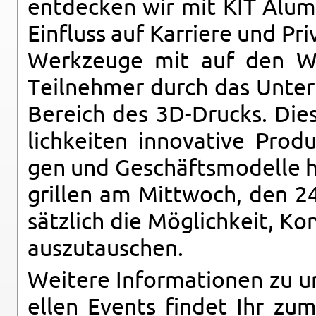
ent­de­cken wir mit KIT Alum­
Ein­fluss auf Kar­rie­re und Pri
Werk­zeu­ge mit auf den We
Teil­neh­mer durch das Un­ter
Be­reich des 3D-Drucks. Die­s
lich­kei­ten in­no­va­ti­ve Pro
gen und Ge­schäfts­mo­del­le he
gril­len am Mitt­woch, den 24
sätz­lich die Mög­lich­keit, Ko
aus­zu­tau­schen.
Wei­te­re In­for­ma­tio­nen zu 
el­len Events fin­det Ihr zum