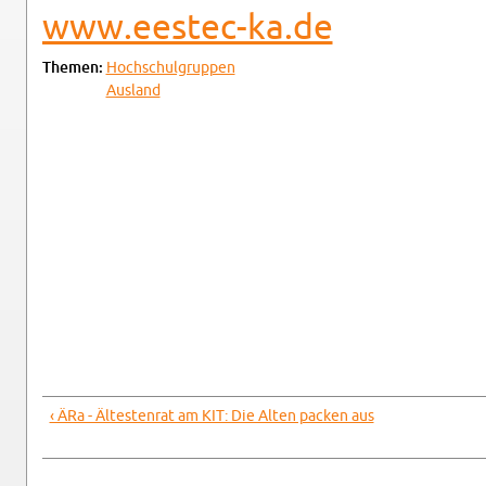
www.​eestec-​ka.​de
The­men:
Hoch­schul­grup­pen
Aus­land
‹ ÄRa - Äl­tes­ten­rat am KIT: Die Alten pa­cken aus