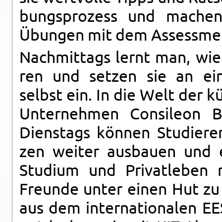
bungs­pro­zess und ma­chen 
Übun­gen mit dem As­sess­men
Nach­mit­tags lernt man, wie n
ren und set­zen sie an eine
selbst ein. In die Welt der kün
Un­ter­neh­men Con­sile­on 
Diens­tags kön­nen Stu­die­re
zen wei­ter aus­bau­en und e
Stu­di­um und Pri­vat­le­ben
Freun­de unter einen Hut zu b
aus dem in­ter­na­tio­na­len 