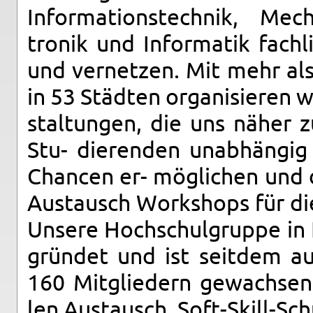
In­for­ma­ti­ons­tech­nik, Me­c
tro­nik und In­for­ma­tik fach­l
und ver­net­zen. Mit mehr als
in 53 Städ­ten or­ga­ni­sie­ren 
stal­tun­gen, die uns näher z
Stu- die­ren­den un­ab­hän­gi
Chan­cen er- mög­li­chen und d
Aus­tausch Work­shops für die
Un­se­re Hoch­schul­grup­pe i
grün­det und ist seit­dem au
160 Mit­glie­dern ge­wach­sen
len Aus­tausch, Soft-Skill-Sch