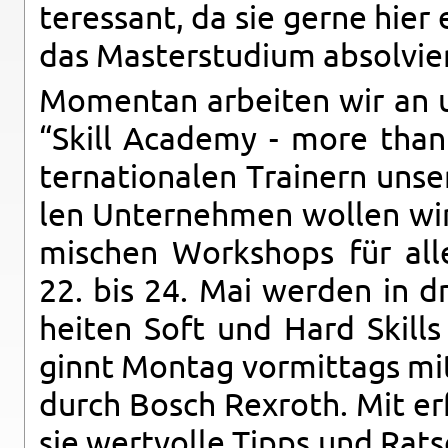
ter­es­sant, da sie gerne hie
das Mas­ter­stu­di­um ab­sol­vi
Mo­men­tan ar­bei­ten wir an u
“Skill Aca­de­my - more than 
ter­na­tio­na­len Trai­nern un­s
len Un­ter­neh­men wol­len wir
mi­schen Work­shops für alle
22. bis 24. Mai wer­den in drei
hei­ten Soft und Hard Skills 
ginnt Mon­tag vor­mit­tags mi
durch Bosch Rex­roth. Mit er­fa
sie wert­vol­le Tipps und Rat