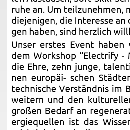
ru­he an. Um teil­zu­neh­men, 
die­je­ni­gen, die In­ter­es­se a
gen haben, sind herz­lich wil
Unser ers­tes Event haben wi
dem Work­shop “Elec­tri­fy - M
die Ehre, zehn junge, ta­len­ti
nen eu­ro­päi- schen Städ­te
tech­ni­sche Ver­ständ­nis im Be
wei­tern und den kul­tu­rel­
gro­ßen Be­darf an re­ge­ne­ra
er­gie­quel­len ist das Wis